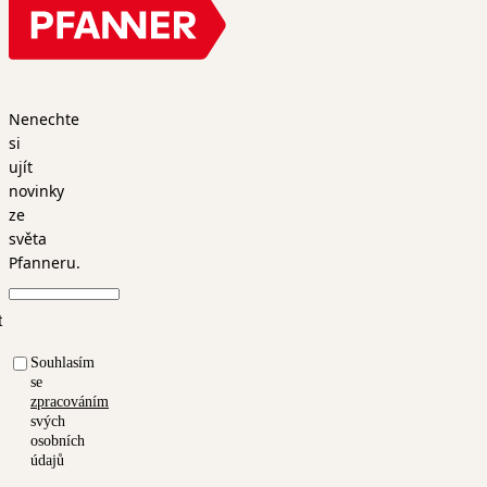
Nenechte
si
ujít
novinky
ze
světa
Pfanneru.
t
Souhlasím
se
zpracováním
svých
osobních
údajů