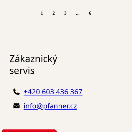
1
2
3
...
6
Zákaznický
servis
+420 603 436 367
info@pfanner.cz