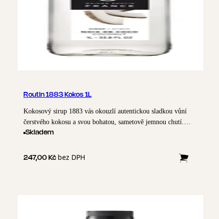
Routin 1883 Kokos 1L
Kokosový sirup 1883 vás okouzlí autentickou sladkou vůní
čerstvého kokosu a svou bohatou, sametově jemnou chutí.
Tento prémiový sirup je vyroben z prvotřídních surovin,
Skladem
včetně přírodního třtinového cukru.
bez DPH
247,00 Kč