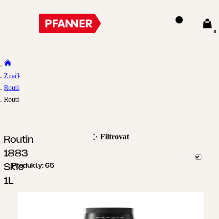
0
Značky
Routin 1883
Routin 1883 Sklo 1L
Filtrovat
Routin
1883
Sklo
Produkty:
65
1L