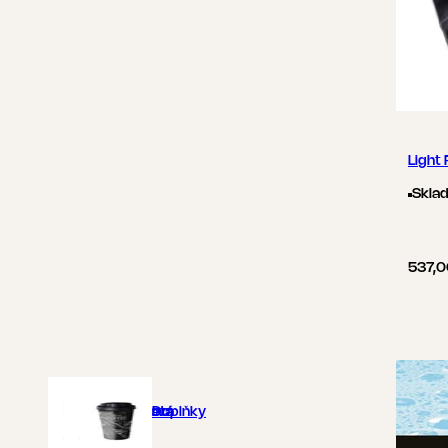
Light
Skla
537,0
Zrnková
Mletá
Doplňky