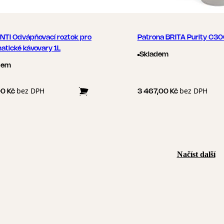
TI Odvápňovací roztok pro
Patrona BRITA Purity C3
atické kávovary 1L
Skladem
dem
bez DPH
bez DPH
00 Kč
3 467,00 Kč
Načíst další