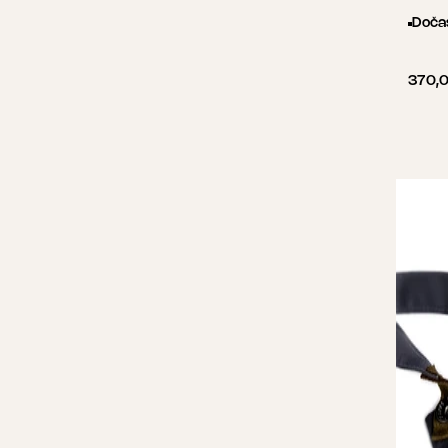
Doča
370,