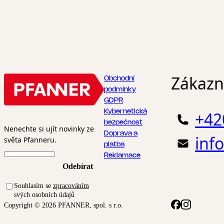
Zákazni
Obchodní
podmínky
GDPR
Kybernetická
+42
bezpečnost
Nenechte si ujít novinky ze
Doprava a
inf
světa Pfanneru.
platba
Reklamace
Odebírat
Souhlasím se
zpracováním
svých osobních údajů
Copyright © 2026 PFANNER, spol. s r.o.