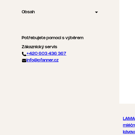
Obsah
Potřebujete pomoci s výběrem
Zákaznický servis
+420 603 436 367
info@pfanner.cz
LAMAN
mléčn
kávov