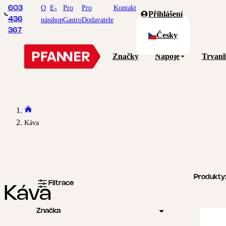
O
E-
Pro
Pro
Kontakt
603
Přihlášení
436
nás
shop
Gastro
Dodavatele
367
Česky
Značky
Nápoje
Trvanl
Káva
Produkty
Filtrace
Káva
Značka