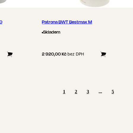
00
Patrona BWT Bestmax M
Skladem
bez DPH
2 920,00 Kč
1
2
3
...
5