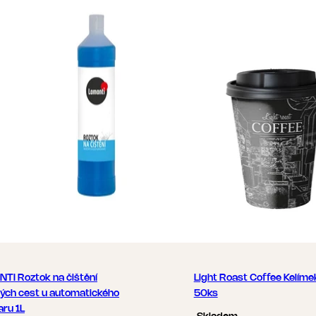
TI Roztok na čištění
Light Roast Coffee Kelím
ých cest u automatického
50ks
aru 1L