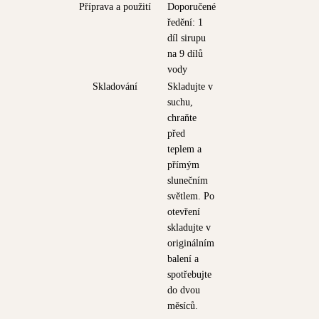
Příprava a použití
Doporučené
ředění: 1
díl sirupu
na 9 dílů
vody
Skladování
Skladujte v
suchu,
chraňte
před
teplem a
přímým
slunečním
světlem. Po
otevření
skladujte v
originálním
balení a
spotřebujte
do dvou
měsíců.