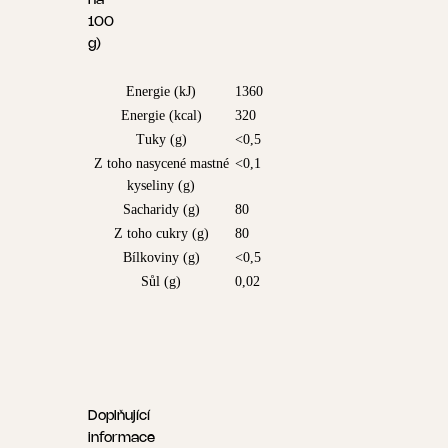
na
100
g)
Energie (kJ)
1360
Energie (kcal)
320
Tuky (g)
<0,5
Z toho nasycené mastné
<0,1
kyseliny (g)
Sacharidy (g)
80
Z toho cukry (g)
80
Bílkoviny (g)
<0,5
Sůl (g)
0,02
Doplňující
informace