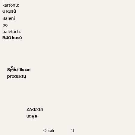
kartonu:
6 kusů
Balení
po
paletách:
540 kusů
Specifikace produktu
Logistické informace
Specifikace
produktu
Základní
údaje
Obsah
1l