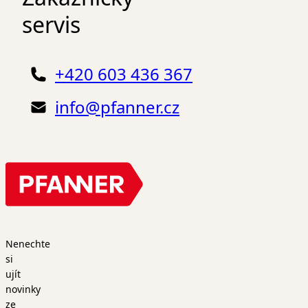
servis
+420 603 436 367
info@pfanner.cz
Nenechte
si
ujít
novinky
ze