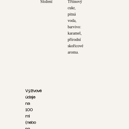
Složení
Třtinový
cukr,
pitná
voda,
barvivo:
karamel,
přírodní
skořicové
aroma.
Výživové
údaje
na
100
ml
(nebo