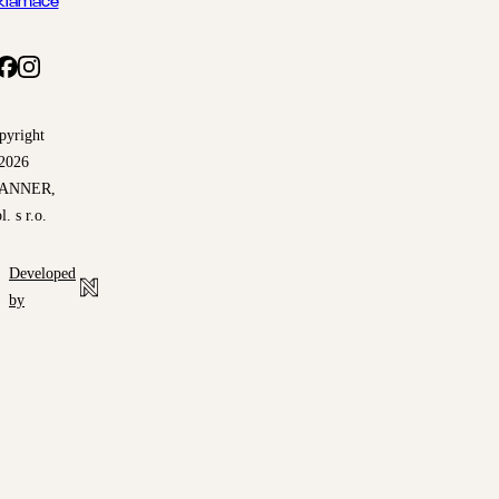
klamace
pyright
2026
ANNER,
l. s r.o.
Developed
by