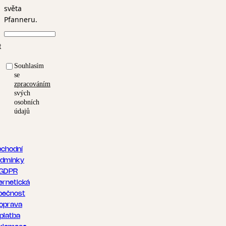
světa
Pfanneru.
t
Souhlasím
se
zpracováním
svých
osobních
údajů
chodní
dmínky
GDPR
ernetická
pečnost
oprava
 platba