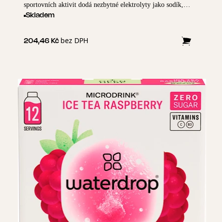
sportovních aktivit dodá nezbytné elektrolyty jako sodík,
vápník, hořčík a chlorid - a navíc skvěle chutná!
Skladem
bez DPH
204,46 Kč