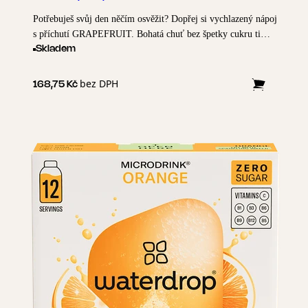
Potřebuješ svůj den něčím osvěžit? Dopřej si vychlazený nápoj
s příchutí GRAPEFRUIT. Bohatá chuť bez špetky cukru ti
prosluní den, ať jsi kdekoliv!
Skladem
bez DPH
168,75 Kč