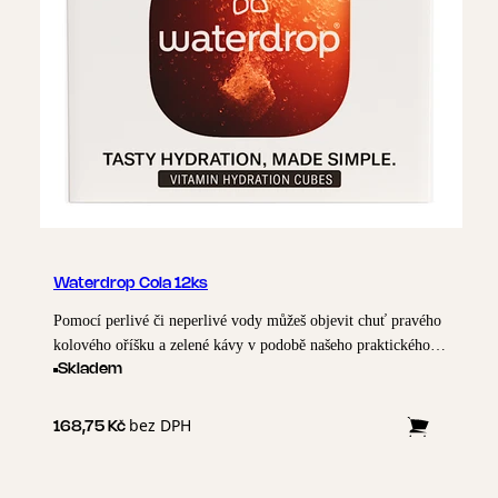
Waterdrop Cola 12ks
Pomocí perlivé či neperlivé vody můžeš objevit chuť pravého
kolového oříšku a zelené kávy v podobě našeho praktického
Microdrinku COLA. Bez cukru a zcela bez umělých
Skladem
konzervantů.
bez DPH
168,75 Kč