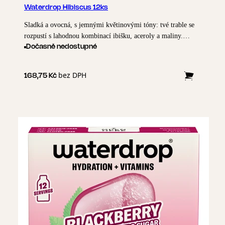
Waterdrop Hibiscus 12ks
Sladká a ovocná, s jemnými květinovými tóny: tvé trable se
rozpustí s lahodnou kombinací ibišku, aceroly a maliny.
Připrav se na HIBUSCUS, tvé chuťové pohárky zaplesají.
Dočasně nedostupné
bez DPH
168,75 Kč