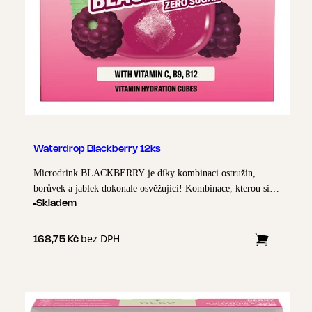
Waterdrop Blackberry 12ks
Microdrink BLACKBERRY je díky kombinaci ostružin,
borůvek a jablek dokonale osvěžující! Kombinace, kterou si
můžeš vychutnat kdekoli a kdykoli.
Skladem
bez DPH
168,75 Kč