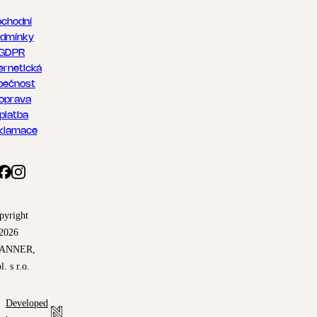
chodní
dmínky
GDPR
ernetická
pečnost
oprava
 platba
klamace
pyright
2026
ANNER,
l. s r.o.
Developed