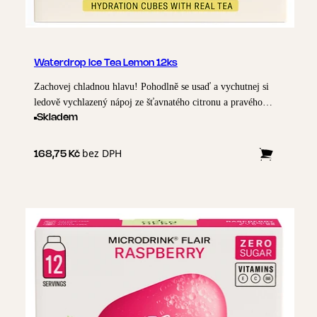
Waterdrop Ice Tea Lemon 12ks
Zachovej chladnou hlavu! Pohodlně se usaď a vychutnej si
ledově vychlazený nápoj ze šťavnatého citronu a pravého
zeleného čaje. Jednoduše ho rozpusť ve vodě a vychutnej si
Skladem
ICE TEA LEMON během chvilky - ať už vsedě, nebo na
cestách.
bez DPH
168,75 Kč