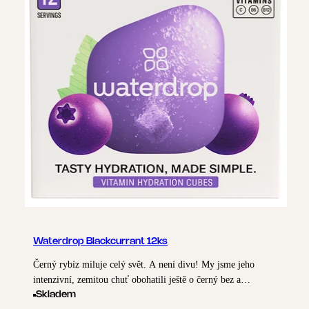
Waterdrop Blackcurrant 12ks
Černý rybíz miluje celý svět. A není divu! My jsme jeho
intenzivní, zemitou chuť obohatili ještě o černý bez a
superpotravinu acai. Výsledkem je dokonalá harmonie s
Skladem