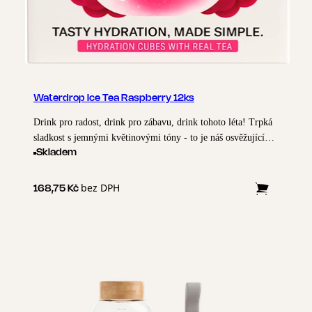
Waterdrop Ice Tea Raspberry 12ks
Drink pro radost, drink pro zábavu, drink tohoto léta! Trpká
sladkost s jemnými květinovými tóny - to je náš osvěžující
malinový ledový čaj - bez cukru.
Skladem
bez DPH
168,75 Kč