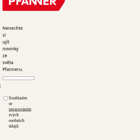
Nenechte
si
ujít
novinky
ze
světa
Pfanneru.
t
Souhlasím
se
zpracováním
svých
osobních
údajů