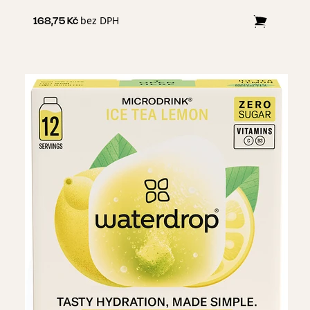
příjemně nasládlou chutí a jemnými květinovými tóny, se
kterou si budeš notovat už od prvního doušku.
bez DPH
168,75 Kč