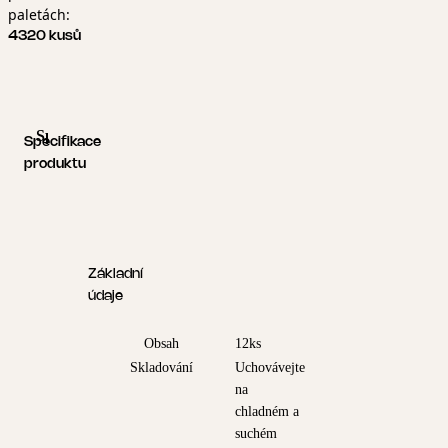
paletách:
4320 kusů
Specifikace produktu
Logistické informace
Specifikace
produktu
Základní
údaje
Obsah
12ks
Skladování
Uchovávejte
na
chladném a
suchém