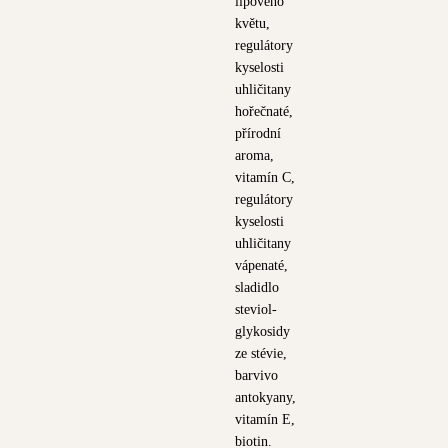
lipového
květu,
regulátory
kyselosti
uhličitany
hořečnaté,
přírodní
aroma,
vitamín C,
regulátory
kyselosti
uhličitany
vápenaté,
sladidlo
steviol-
glykosidy
ze stévie,
barvivo
antokyany,
vitamín E,
biotin.