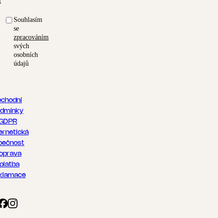
t
Souhlasím
se
zpracováním
svých
osobních
údajů
chodní
dmínky
GDPR
ernetická
pečnost
oprava
 platba
klamace