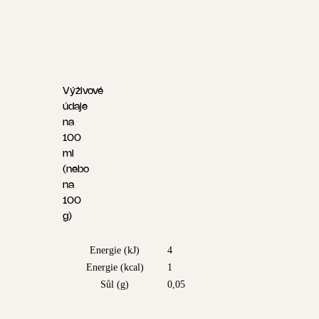
Výživové
údaje
na
100
ml
(nebo
na
100
g)
Energie (kJ)
4
Energie (kcal)
1
Sůl (g)
0,05