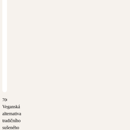
7063
Veganská
alternativa
tradičního
sušeného