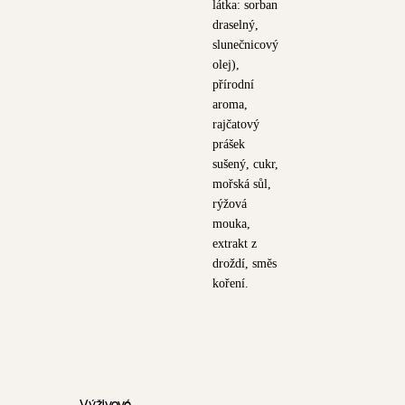
látka: sorban
draselný,
slunečnicový
olej),
přírodní
aroma,
rajčatový
prášek
sušený, cukr,
mořská sůl,
rýžová
mouka,
extrakt z
droždí, směs
koření.