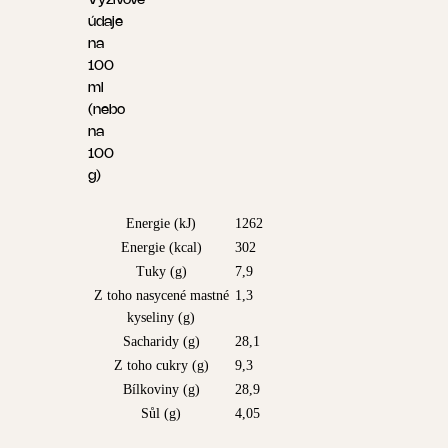
Výživové
údaje
na
100
ml
(nebo
na
100
g)
Energie (kJ)
1262
Energie (kcal)
302
Tuky (g)
7,9
Z toho nasycené mastné
1,3
kyseliny (g)
Sacharidy (g)
28,1
Z toho cukry (g)
9,3
Bílkoviny (g)
28,9
Sůl (g)
4,05