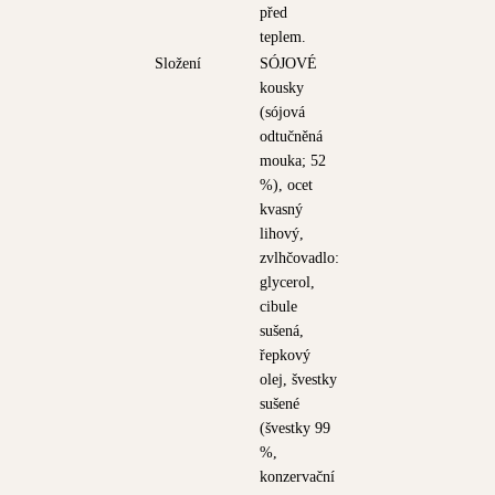
před
teplem.
Složení
SÓJOVÉ
kousky
(sójová
odtučněná
mouka; 52
%), ocet
kvasný
lihový,
zvlhčovadlo:
glycerol,
cibule
sušená,
řepkový
olej, švestky
sušené
(švestky 99
%,
konzervační