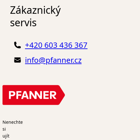
Zákaznický
servis
+420 603 436 367
info@pfanner.cz
Nenechte
si
ujít