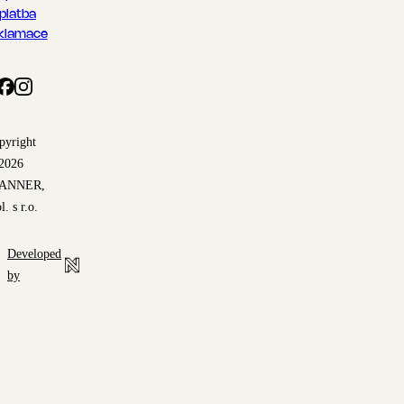
 platba
klamace
pyright
2026
ANNER,
l. s r.o.
Developed
by