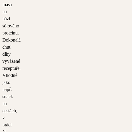
masa
na
bázi
sójového
proteinu.
Dokonalá
chuť
díky
vyvážené
receptuře.
Vhodné
jako
např.
snack
na
cestách,
v
práci
či