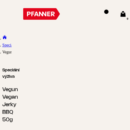
0
Speciální výživa
Vegun Vegan Jerky BBQ 50g
Speciální
výživa
Vegun
Vegan
Jerky
BBQ
50g