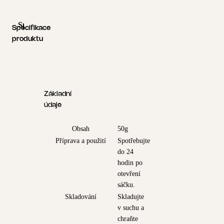
Specifikace produktu
Logistické informace
Specifikace
produktu
Základní
údaje
Obsah
50g
Příprava a použití
Spotřebujte
do 24
hodin po
otevření
sáčku.
Skladování
Skladujte
v suchu a
chraňte