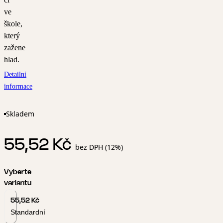
ve
škole,
který
zažene
hlad.
Detailní
informace
Skladem
55,52 Kč
bez DPH (12%)
Vyberte
variantu
55,52 Kč
Standardní