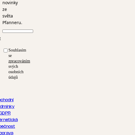
novinky
ze
světa
Pfanneru.
t
Souhlasím
se
zpracováním
svých
osobních
údajů
chodní
dmínky
GDPR
ernetická
pečnost
oprava