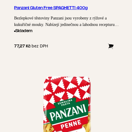
Panzani Gluten Free SPAGHETTI 400g
Bezlepkové těstoviny Panzani jsou vyrobeny z rýžové a
kukuřičné mouky. Nabízejí jedinečnou a lahodnou recepturu se
zárukou kvality Panzani.
Skladem
bez DPH
77,27 Kč