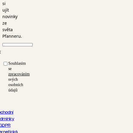
si
ujít
novinky
ze
světa
Pfanneru.
t
Souhlasím
se
zpracováním
svých
osobních
údajů
chodní
dmínky
GDPR
ernetická