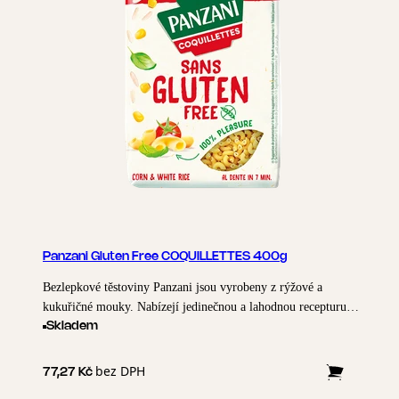
Panzani Gluten Free COQUILLETTES 400g
Bezlepkové těstoviny Panzani jsou vyrobeny z rýžové a
kukuřičné mouky. Nabízejí jedinečnou a lahodnou recepturu se
zárukou kvality Panzani.
Skladem
bez DPH
77,27 Kč