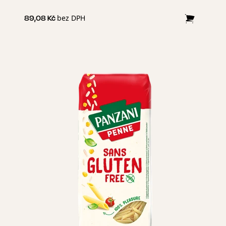
pokud se převaří. To charakterizuje záruka Panzani Qualita
Oro. V Panzani vyrábíme těstoviny jen z těch nejlepších zrn
bez DPH
89,08 Kč
100% tvrdé pšenice.