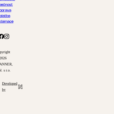
pečnost
oprava
 platba
klamace
pyright
2026
ANNER,
l. s r.o.
Developed
by