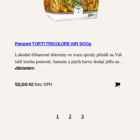
Panzani TORTI TRICOLORE WR 500g
Lahodné tříbarevné těstoviny ve tvaru spirály přináší na Váš
talíř trochu pestrosti, fantazie a jejich barvy dodají jídlu na
veselosti. Qualita Oro, dokonalá textura odolávající rozvaření.
Skladem
Po každé sklizni Panzani odborníci vybírají pro výrobu našich
těstovin ty nejlepší a nejkvalitnější odrůdy. Výběr a směs
bez DPH
52,86 Kč
několika odrůd tvrdé pšenice nám totiž umožňuje dostát
dokonalé kvality těstovin odolávající rozvaření, což
charakterizuje symbol Qualita Oro.
1
2
3