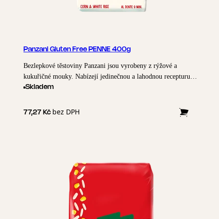
Panzani Gluten Free PENNE 400g
Bezlepkové těstoviny Panzani jsou vyrobeny z rýžové a
kukuřičné mouky. Nabízejí jedinečnou a lahodnou recepturu se
zárukou kvality Panzani.
Skladem
bez DPH
77,27 Kč