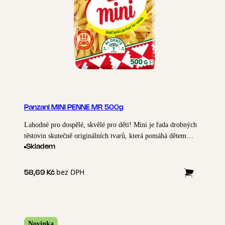
Panzani MINI PENNE MR 500g
Lahodné pro dospělé, skvělé pro děti! Mini je řada drobných
těstovin skutečně originálních tvarů, která pomáhá dětem
objevovat kouzlo italské kuchyně. Jsou malé, ale radost z
Skladem
jejich chuti je obrovská! Mini Penne : Zcela malé trubičky,
které si vychutnáte stejně dobře v salátu jako v hlavním jídle.
bez DPH
58,69 Kč
Pro potěchu očí i chuťových buněk.
Novinka