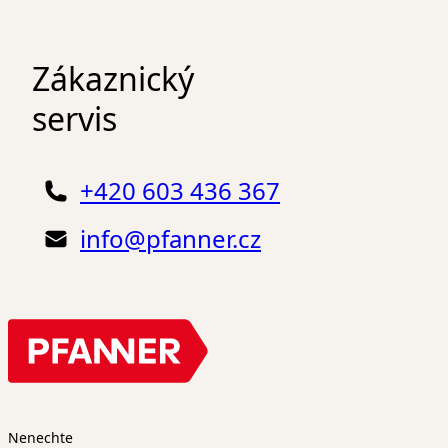
Zákaznický
servis
+420 603 436 367
info@pfanner.cz
Nenechte