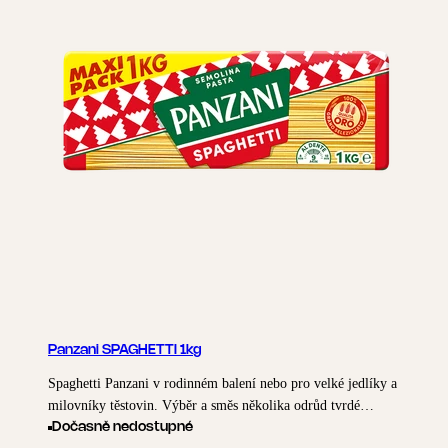
Panzani SPAGHETTI 1kg
Spaghetti Panzani v rodinném balení nebo pro velké jedlíky a
milovníky těstovin. Výběr a směs několika odrůd tvrdé
pšenice nám umožňuje dostát dokonalé textury těstovin i
Dočasně nedostupné