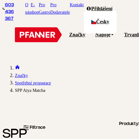
O
E-
Pro
Pro
Kontakt
603
Přihlášení
436
nás
shop
Gastro
Dodavatele
367
Česky
Značky
Nápoje
Trvanl
Značky
Spotřební propagace
SPP Aiya Matcha
Produkty
Filtrace
SPP