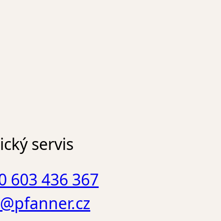
cký servis
0 603 436 367
o@pfanner.cz