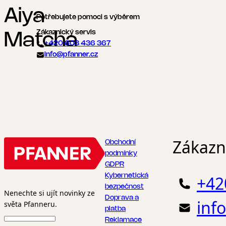
Aiya
Potřebujete pomoci s výběrem
Zákaznický servis
Matcha
+420 603 436 367
info@pfanner.cz
Zákazni
Obchodní
podmínky
GDPR
Kybernetická
+42
bezpečnost
Nenechte si ujít novinky ze
Doprava a
inf
světa Pfanneru.
platba
Reklamace