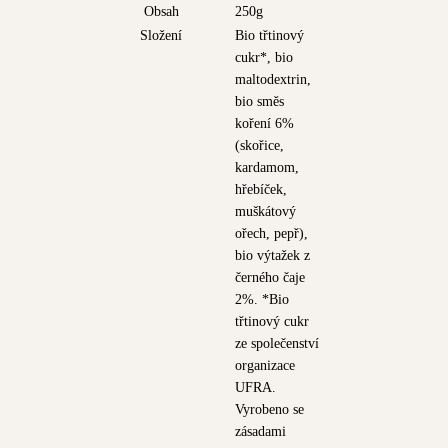
Obsah
250g
Složení
Bio třtinový
cukr*, bio
maltodextrin,
bio směs
koření 6%
(skořice,
kardamom,
hřebíček,
muškátový
ořech, pepř),
bio výtažek z
černého čaje
2%. *Bio
třtinový cukr
ze společenství
organizace
UFRA.
Vyrobeno se
zásadami