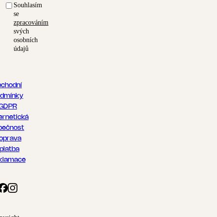
Souhlasím
se
zpracováním
svých
osobních
údajů
chodní
dmínky
GDPR
ernetická
pečnost
oprava
 platba
klamace