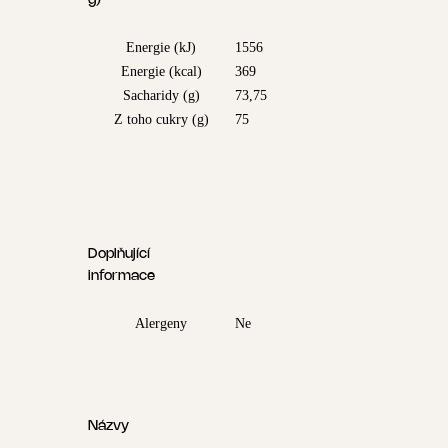
g)
Energie (kJ)
1556
Energie (kcal)
369
Sacharidy (g)
73,75
Z toho cukry (g)
75
Doplňující
informace
Alergeny
Ne
Názvy