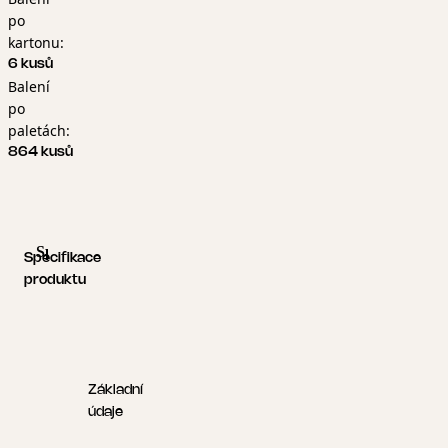
po
kartonu:
6 kusů
Balení
po
paletách:
864 kusů
Specifikace produktu
Logistické informace
Specifikace
produktu
Základní
údaje