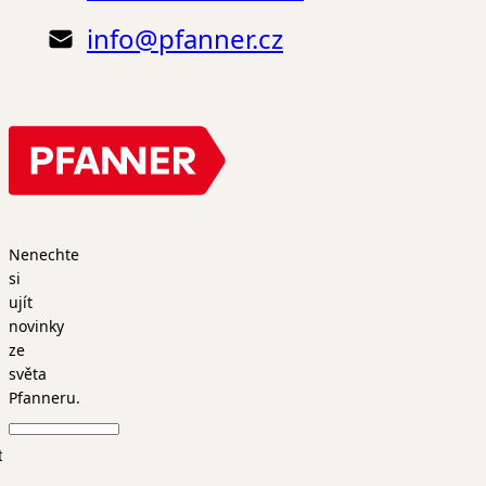
info@pfanner.cz
Nenechte
si
ujít
novinky
ze
světa
Pfanneru.
t