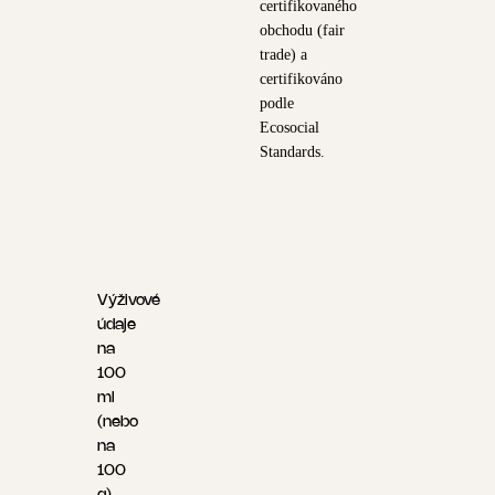
certifikovaného
obchodu (fair
trade) a
certifikováno
podle
Ecosocial
Standards.
Výživové
údaje
na
100
ml
(nebo
na
100