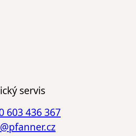
cký servis
0 603 436 367
o@pfanner.cz