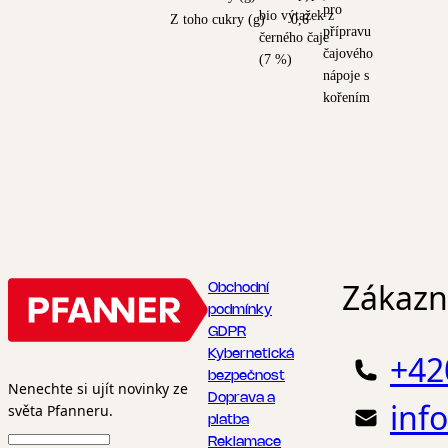
pro
bio výtažek z
Z toho cukry (g)
0,6
přípravu
černého čaje
čajového
(7 %)
nápoje s
kořením
Zákazni
Obchodní
podmínky
GDPR
Kybernetická
+42
bezpečnost
Nenechte si ujít novinky ze
Doprava a
inf
světa Pfanneru.
platba
Reklamace