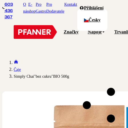
O
E-
Pro
Pro
Kontakt
603
Přihlášení
436
nás
shop
Gastro
Dodavatele
367
Česky
Značky
Nápoje
Trvanl
Čaje
Simply Chai"bez cukru"BIO 500g