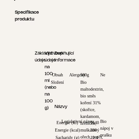
Specifikace
produktu
Základní
Výživové
Doplňující
údaje
údaje
informace
na
100
Obsah
Alergeny
500g
Ne
ml
Složení
Bio
(nebo
maltodextrin,
na
bio směs
100
koření 31%
Názvy
g)
(skořice,
kardamom,
Legislativní název
Bio
Energie (kJ)
1640
hřebíček,
nápoj v
Energie (kcal)
muškátový
380
prašku
ořech, pepř),
Sacharidy (g)
19,4