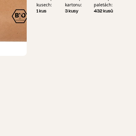
kusech:
kartonu:
paletách:
1 kus
3 kusy
432 kusů