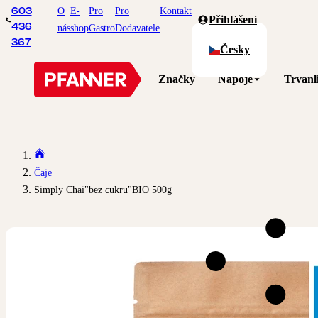
O
E-
Pro
Pro
Kontakt
603
Přihlášení
436
nás
shop
Gastro
Dodavatele
367
Česky
Značky
Nápoje
Trvanl
Čaje
Simply Chai"bez cukru"BIO 500g