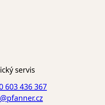
cký servis
0 603 436 367
o@pfanner.cz