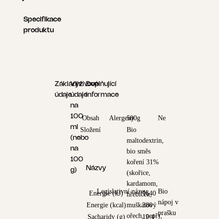
Specifikace
produktu
Základní
Výživové
Doplňující
údaje
údaje
informace
na
100
Obsah
Alergeny
500g
Ne
ml
Složení
Bio
(nebo
maltodextrin,
na
bio směs
100
koření 31%
Názvy
g)
(skořice,
kardamom,
Legislativní název
Bio
Energie (kJ)
1640
hřebíček,
nápoj v
Energie (kcal)
muškátový
380
prašku
ořech, pepř),
Sacharidy (g)
19,4