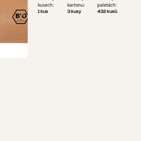
kusech:
kartonu:
paletách:
1 kus
3 kusy
432 kusů