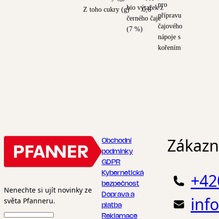
pro
bio výtažek z
Z toho cukry (g)
0,6
přípravu
černého čaje
čajového
(7 %)
nápoje s
kořením
Zákazni
Obchodní
podmínky
GDPR
Kybernetická
+42
bezpečnost
Nenechte si ujít novinky ze
Doprava a
inf
světa Pfanneru.
platba
Reklamace