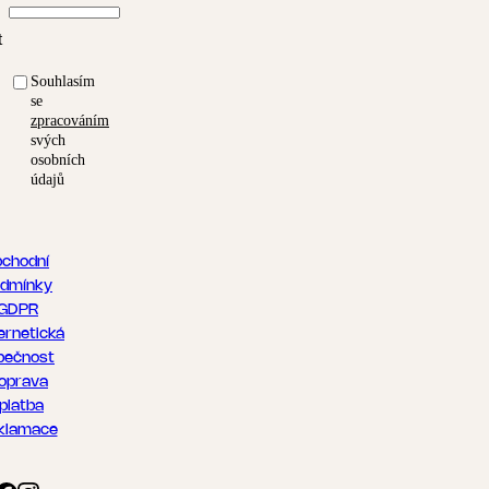
t
Souhlasím
se
zpracováním
svých
osobních
údajů
chodní
dmínky
GDPR
ernetická
pečnost
oprava
 platba
klamace