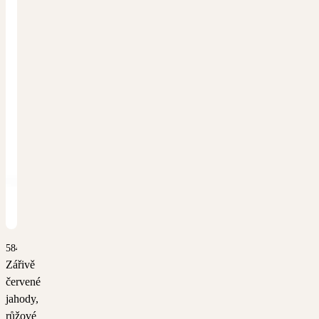
5848
Zářivě
červené
jahody,
růžové