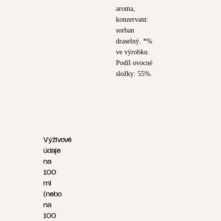
aroma,
konzervant:
sorban
draselný. *%
ve výrobku.
Podíl ovocné
složky: 55%.
Výživové
údaje
na
100
ml
(nebo
na
100