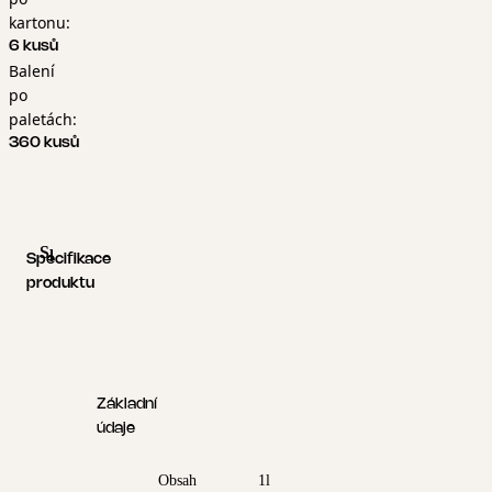
kartonu:
6 kusů
Balení
po
paletách:
360 kusů
Specifikace produktu
Logistické informace
Specifikace
produktu
Základní
údaje
Obsah
1l