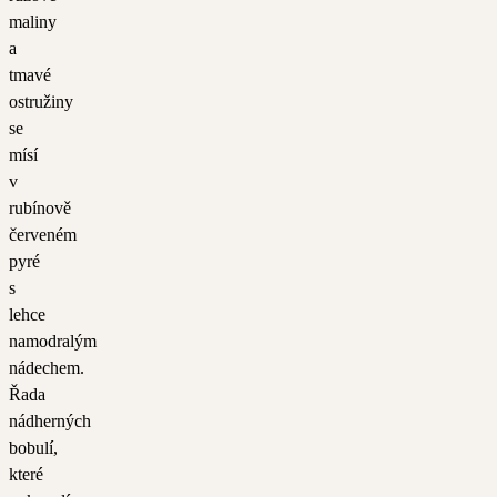
maliny
a
tmavé
ostružiny
se
mísí
v
rubínově
červeném
pyré
s
lehce
namodralým
nádechem.
Řada
nádherných
bobulí,
které