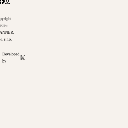
pyright
2026
ANNER,
l. s r.o.
Developed
by