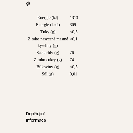
g)
Energie (kJ)
1313
Energie (kcal)
309
Tuky (g)
<0,5
Z toho nasycené mastné
<0,1
kyseliny (g)
Sacharidy (g)
76
Z toho cukry (g)
74
Bílkoviny (g)
<0,5
Sůl (g)
0,01
Doplňující
informace