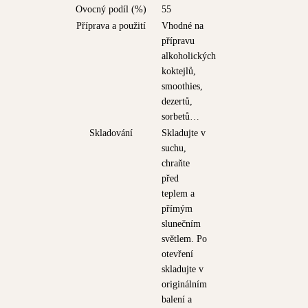
Ovocný podíl (%)
55
Příprava a použití
Vhodné na
přípravu
alkoholických
koktejlů,
smoothies,
dezertů,
sorbetů…
Skladování
Skladujte v
suchu,
chraňte
před
teplem a
přímým
slunečním
světlem. Po
otevření
skladujte v
originálním
balení a