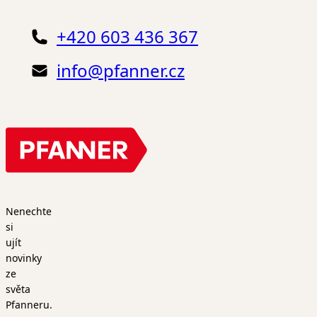
+420 603 436 367
info@pfanner.cz
Nenechte
si
ujít
novinky
ze
světa
Pfanneru.