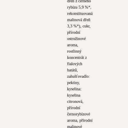
dřeň z černého
rybízu 5,9 %*,
rekonstituovaná
malinová dřeň
3,3 %*), cukr,
přírodní
ostružinové
aroma,
rostlinný
koncentrát z
fialových
batátů,
zahušťovadlo:
pektiny,
kyselina:
kyselina
citronová,
přírodní
černorybízové
aroma, přírodní
malinové