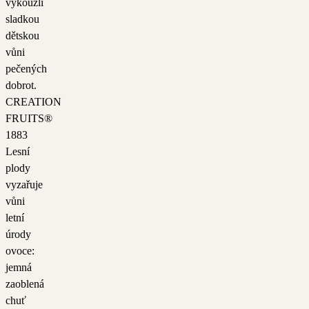
vykouzlí
sladkou
dětskou
vůni
pečených
dobrot.
CREATION
FRUITS®
1883
Lesní
plody
vyzařuje
vůni
letní
úrody
ovoce:
jemná
zaoblená
chuť