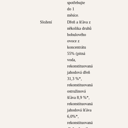
spotřebujte
do 1
měsíce.
Složení
Dřeň a šťáva z
několika druhů
bobulového
ovoce z
koncentrátu
55% (pitná
voda,
rekonstituovaná
jahodová dřeň
31,3 %*,
rekonstituovaná
ostružinová
šťáva 8,9 %*,
rekonstituovaná
jahodová šťáva
6,0%*,
rekonstituovaná