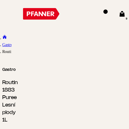
0
Gastro
Routin 1883 Puree Lesní plody 1L
Gastro
Routin
1883
Puree
Lesní
plody
1L