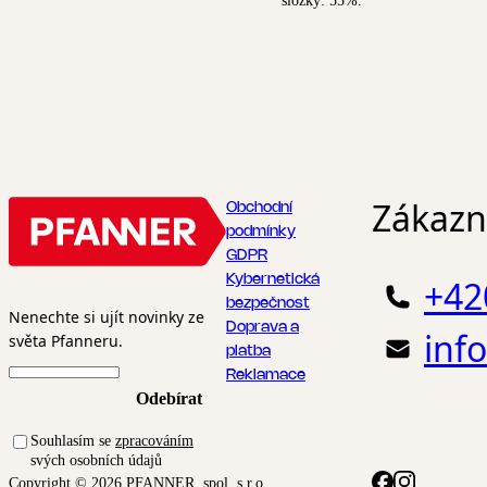
složky: 55%.
Zákazni
Obchodní
podmínky
GDPR
Kybernetická
+42
bezpečnost
Nenechte si ujít novinky ze
Doprava a
inf
světa Pfanneru.
platba
Reklamace
Odebírat
Souhlasím se
zpracováním
svých osobních údajů
Copyright © 2026 PFANNER, spol. s r.o.