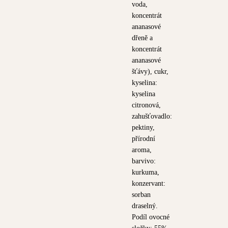
voda,
koncentrát
ananasové
dřeně a
koncentrát
ananasové
šťávy), cukr,
kyselina:
kyselina
citronová,
zahušťovadlo:
pektiny,
přírodní
aroma,
barvivo:
kurkuma,
konzervant:
sorban
draselný.
Podíl ovocné