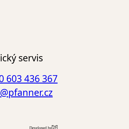
cký servis
0 603 436 367
o@pfanner.cz
Developed by