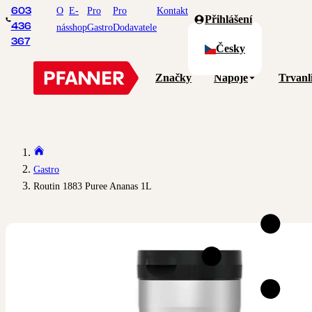
O
E-
Pro
Pro
Kontakt
603
Přihlášení
436
nás
shop
Gastro
Dodavatele
367
Česky
Značky
Nápoje
Trvanl
Gastro
Routin 1883 Puree Ananas 1L