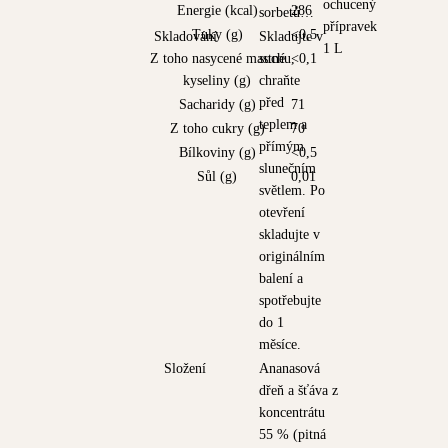
ochucený
Energie (kcal)
286
sorbetů…
přípravek
Tuky (g)
<0,5
Skladování
Skladujte v
1 L
Z toho nasycené mastné
suchu,
<0,1
kyseliny (g)
chraňte
před
Sacharidy (g)
71
teplem a
Z toho cukry (g)
70
přímým
Bílkoviny (g)
<0,5
slunečním
Sůl (g)
0,01
světlem. Po
otevření
skladujte v
originálním
balení a
spotřebujte
do 1
měsíce.
Složení
Ananasová
dřeň a šťáva z
koncentrátu
55 % (pitná