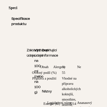
Specifikace produktu
Logistické informace
Specifikace
produktu
Základní
Výživové
Doplňující
údaje
údaje
informace
na
100
Obsah
Alergeny
1l
Ne
ml
Ovocný podíl (%)
55
(nebo
Příprava a použití
Vhodné na
na
přípravu
100
alkoholických
Názvy
g)
koktejlů,
smoothies,
Legislativní název
Ananasový
Energie (kJ)
1214
dezertů,