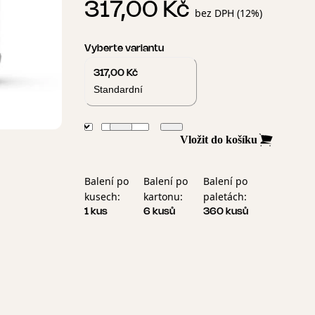
317,00 Kč
bez DPH (12%)
Vyberte variantu
317,00 Kč
Standardní
Vložit do košíku
Balení po
Balení po
Balení po
kusech:
kartonu:
paletách:
1 kus
6 kusů
360 kusů