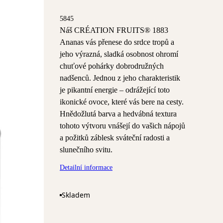
5845
Náš CRÉATION FRUITS® 1883
Ananas vás přenese do srdce tropů a
jeho výrazná, sladká osobnost ohromí
chuťové pohárky dobrodružných
nadšenců. Jednou z jeho charakteristik
je pikantní energie – odrážející toto
ikonické ovoce, které vás bere na cesty.
Hnědožlutá barva a hedvábná textura
tohoto výtvoru vnášejí do vašich nápojů
a požitků záblesk sváteční radosti a
slunečního svitu.
Detailní informace
Skladem