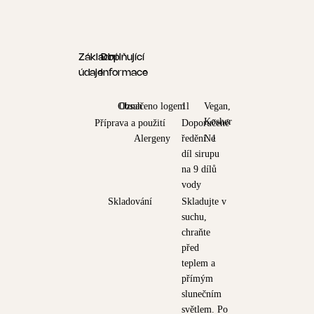
Základní
Doplňující
údaje
informace
Obsah
Označeno logem
1l
Vegan,
Kosher
Příprava a použití
Doporučené
Alergeny
ředění: 1
Ne
díl sirupu
na 9 dílů
vody
Skladování
Skladujte v
suchu,
chraňte
před
teplem a
přímým
slunečním
světlem. Po