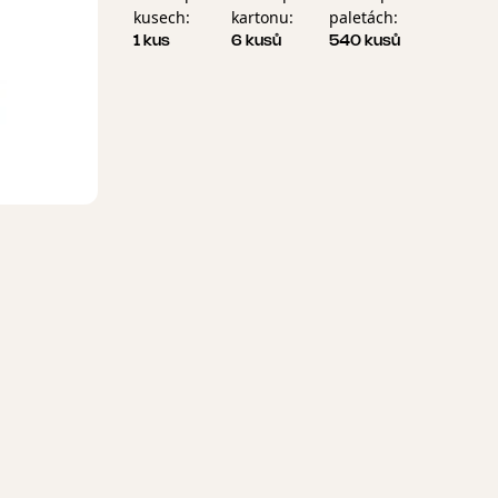
kusech:
kartonu:
paletách:
1 kus
6 kusů
540 kusů