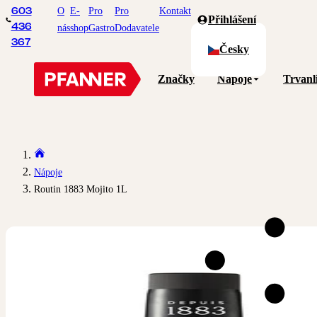
O
E-
Pro
Pro
Kontakt
603
Přihlášení
436
nás
shop
Gastro
Dodavatele
367
Česky
Značky
Nápoje
Trvanl
Nápoje
Routin 1883 Mojito 1L