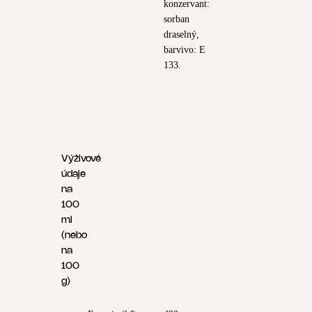
konzervant:
sorban
draselný,
barvivo: E
133.
Výživové
údaje
na
100
ml
(nebo
na
100
g)