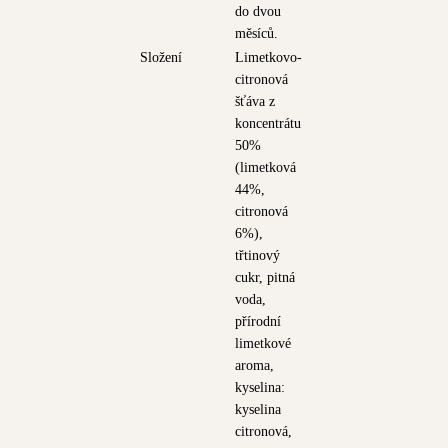
do dvou
měsíců.
Složení
Limetkovo-
citronová
šťáva z
koncentrátu
50%
(limetková
44%,
citronová
6%),
třtinový
cukr, pitná
voda,
přírodní
limetkové
aroma,
kyselina:
kyselina
citronová,