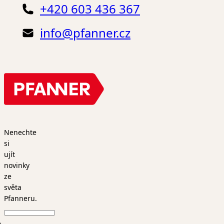
+420 603 436 367
info@pfanner.cz
Nenechte
si
ujít
novinky
ze
světa
Pfanneru.