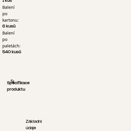
1 kus
Balení
po
kartonu:
6 kusů
Balení
po
paletách:
540 kusů
Specifikace produktu
Logistické informace
Specifikace
produktu
Základní
údaje