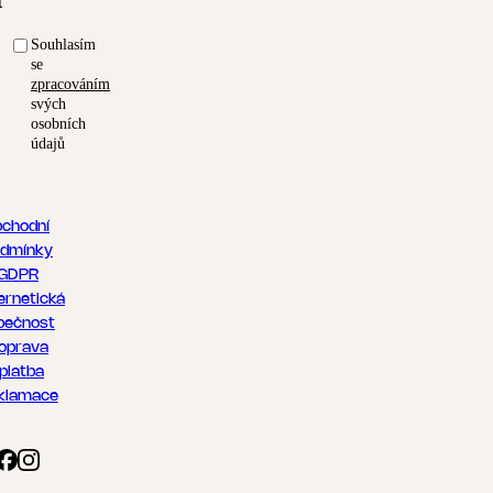
t
Souhlasím
se
zpracováním
svých
osobních
údajů
chodní
dmínky
GDPR
ernetická
pečnost
oprava
 platba
klamace