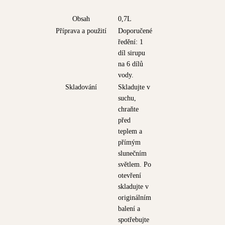
Obsah
0,7L
Příprava a použití
Doporučené
ředění: 1
díl sirupu
na 6 dílů
vody.
Skladování
Skladujte v
suchu,
chraňte
před
teplem a
přímým
slunečním
světlem. Po
otevření
skladujte v
originálním
balení a
spotřebujte