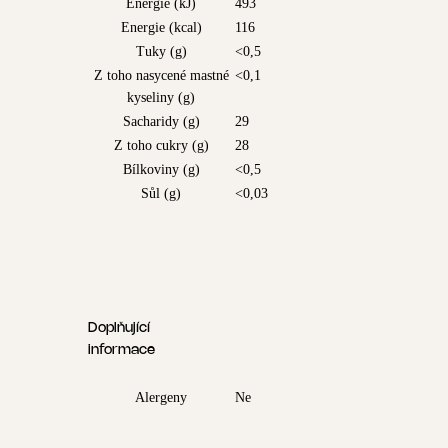
Energie (kJ)
493
Energie (kcal)
116
Tuky (g)
<0,5
Z toho nasycené mastné
<0,1
kyseliny (g)
Sacharidy (g)
29
Z toho cukry (g)
28
Bílkoviny (g)
<0,5
Sůl (g)
<0,03
Doplňující
informace
Alergeny
Ne