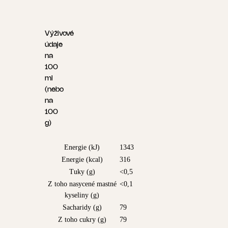
Výživové
údaje
na
100
ml
(nebo
na
100
g)
Energie (kJ)
1343
Energie (kcal)
316
Tuky (g)
<0,5
Z toho nasycené mastné
<0,1
kyseliny (g)
Sacharidy (g)
79
Z toho cukry (g)
79