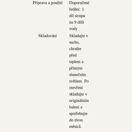
Příprava a použití
Doporučené
ředění: 1
díl sirupu
na 9 dílů
vody
Skladování
Skladujte v
suchu,
chraňte
před
teplem a
přímým
slunečním
světlem. Po
otevření
skladujte v
originálním
balení a
spotřebujte
do dvou
měsíců.