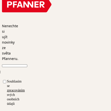
Nenechte
si
ujít
novinky
ze
světa
Pfanneru.
t
Souhlasím
se
zpracováním
svých
osobních
údajů