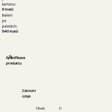
kartonu:
6 kusů
Balení
po
paletách:
540 kusů
Specifikace produktu
Logistické informace
Specifikace
produktu
Základní
údaje
Obsah
1l