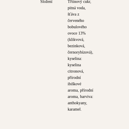
Složení
Třtinový cukr,
pitná voda,
šťáva z
červeného
bobulového
ovoce 13%
(klikvová,
bezinková,
černorybízová),
kyselina:
kyselina
citronová,
přírodní
ibiškové
aroma, přírodní
aroma, barviva:
anthokyany,
karamel.