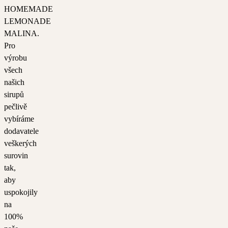
HOMEMADE
LEMONADE
MALINA.
Pro
výrobu
všech
našich
sirupů
pečlivě
vybíráme
dodavatele
veškerých
surovin
tak,
aby
uspokojily
na
100%