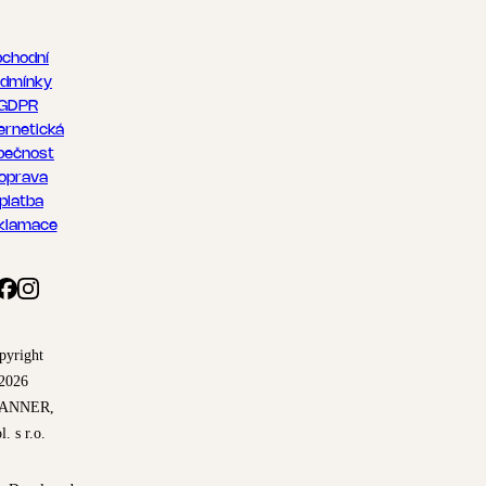
chodní
dmínky
GDPR
ernetická
pečnost
oprava
 platba
klamace
pyright
2026
ANNER,
l. s r.o.