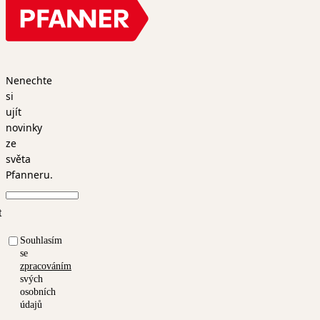
Nenechte
si
ujít
novinky
ze
světa
Pfanneru.
t
Souhlasím
se
zpracováním
svých
osobních
údajů