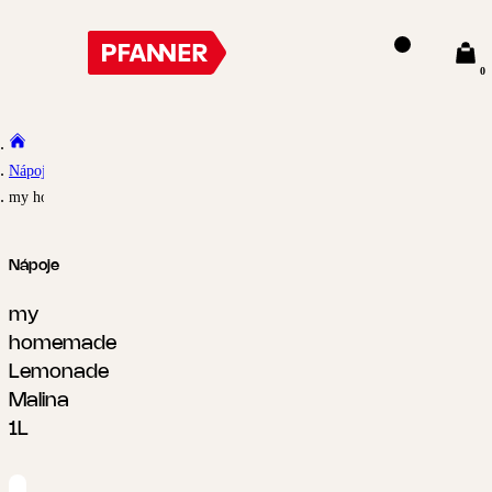
0
Nápoje
my homemade Lemonade Malina 1L
Nápoje
my
homemade
Lemonade
Malina
1L