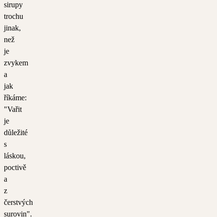
sirupy
trochu
jinak,
než
je
zvykem
a
jak
říkáme:
"Vařit
je
důležité
s
láskou,
poctivě
a
z
čerstvých
surovin".