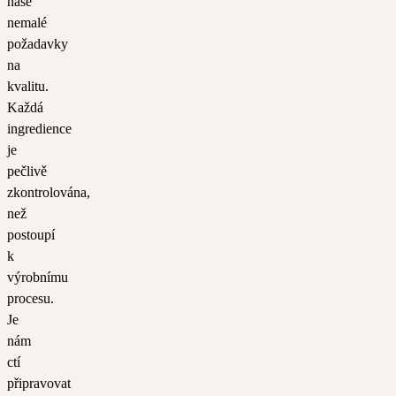
naše
nemalé
požadavky
na
kvalitu.
Každá
ingredience
je
pečlivě
zkontrolována,
než
postoupí
k
výrobnímu
procesu.
Je
nám
ctí
připravovat