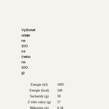
Výživové
údaje
na
100
ml
(nebo
na
100
g)
Energie (kJ)
1005
Energie (kcal)
240
Sacharidy (g)
58
Z toho cukry (g)
57
Bílkoviny (g)
0,34