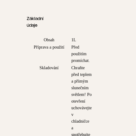
Základní
údaje
Obsah
1L
Příprava a použití
Před
použitím
promíchat.
Skladování
Chraňte
před teplem
a přímým
slunečním
světlem! Po
otevření
uchovávejte
v
chladničce
a
spotřebujte