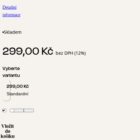
Detailní
informace
Skladem
299,00 Kč
bez DPH (12%)
Vyberte
variantu
299,00 Kč
Standardní
Vložit
do
košíku