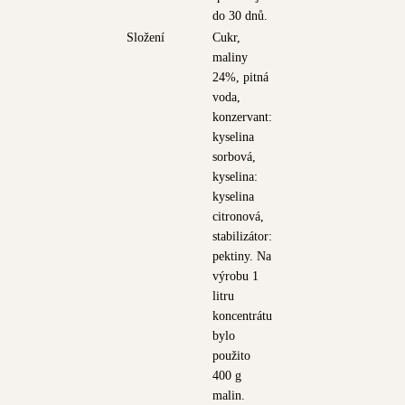
do 30 dnů.
Složení
Cukr,
maliny
24%, pitná
voda,
konzervant:
kyselina
sorbová,
kyselina:
kyselina
citronová,
stabilizátor:
pektiny. Na
výrobu 1
litru
koncentrátu
bylo
použito
400 g
malin.