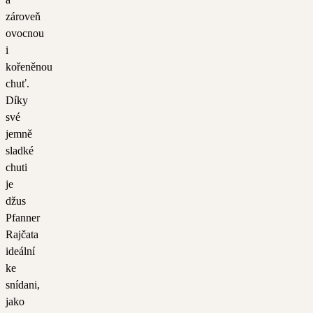
zároveň
ovocnou
i
kořeněnou
chuť.
Díky
své
jemně
sladké
chuti
je
džus
Pfanner
Rajčata
ideální
ke
snídani,
jako