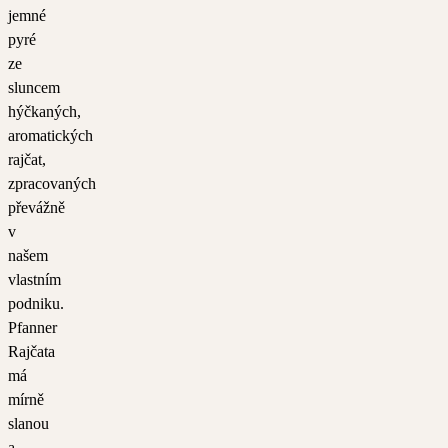
jemné
pyré
ze
sluncem
hýčkaných,
aromatických
rajčat,
zpracovaných
převážně
v
našem
vlastním
podniku.
Pfanner
Rajčata
má
mírně
slanou
a