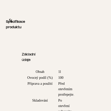
Specifikace produktu
Logistické informace
Specifikace
produktu
Základní
údaje
Obsah
1l
Ovocný podíl (%)
100
Příprava a použití
Před
otevřením
protřepejte.
Skladování
Po
otevření