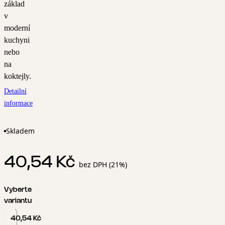
základ
v
moderní
kuchyni
nebo
na
koktejly.
Detailní
informace
Skladem
40,54 Kč
bez DPH (21%)
Vyberte
variantu
40,54 Kč