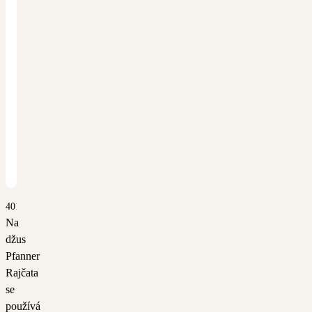
4014
Na
džus
Pfanner
Rajčata
se
používá