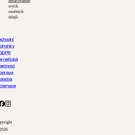
zpracováním
svých
osobních
údajů
chodní
dmínky
GDPR
ernetická
pečnost
oprava
 platba
klamace
pyright
2026