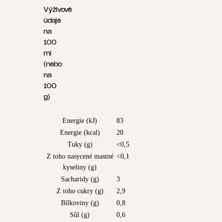
Výživové
údaje
na
100
ml
(nebo
na
100
g)
Energie (kJ)
83
Energie (kcal)
20
Tuky (g)
<0,5
Z toho nasycené mastné
<0,1
kyseliny (g)
Sacharidy (g)
3
Z toho cukry (g)
2,9
Bílkoviny (g)
0,8
Sůl (g)
0,6