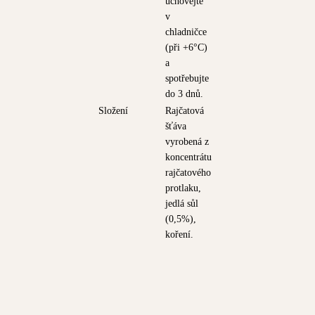
uchovejte
v
chladničce
(při +6°C)
a
spotřebujte
do 3 dnů.
Složení
Rajčatová
šťáva
vyrobená z
koncentrátu
rajčatového
protlaku,
jedlá sůl
(0,5%),
koření.