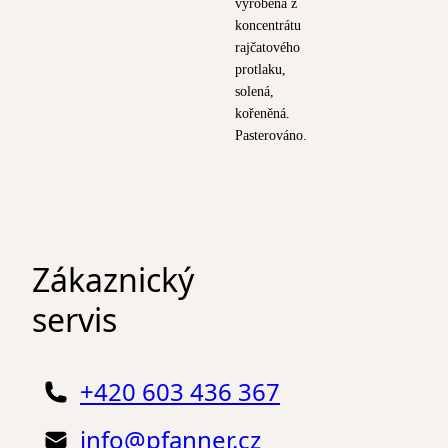
vyrobená z
koncentrátu
rajčatového
protlaku,
solená,
kořeněná.
Pasterováno.
Zákaznický
servis
+420 603 436 367
info@pfanner.cz