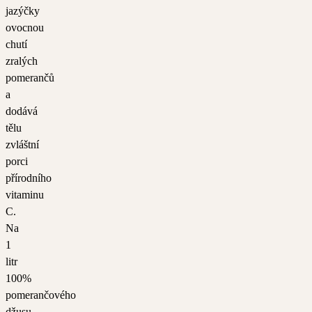
jazýčky
ovocnou
chutí
zralých
pomerančů
a
dodává
tělu
zvláštní
porci
přírodního
vitaminu
C.
Na
1
litr
100%
pomerančového
džusu