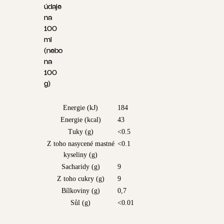
údaje
na
100
ml
(nebo
na
100
g)
Energie (kJ)
184
Energie (kcal)
43
Tuky (g)
<0.5
Z toho nasycené mastné
<0.1
kyseliny (g)
Sacharidy (g)
9
Z toho cukry (g)
9
Bílkoviny (g)
0,7
Sůl (g)
<0.01