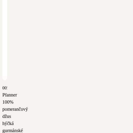
0055
Pfanner
100%
pomerančový
džus
hýčká
gurmánské