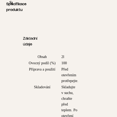
Specifikace produktu
Logistické informace
Specifikace
produktu
Základní
údaje
Obsah
2l
Ovocný podíl (%)
100
Příprava a použití
Před
otevřením
protřepejte.
Skladování
Skladujte
v suchu,
chraňte
před
teplem. Po
otevření