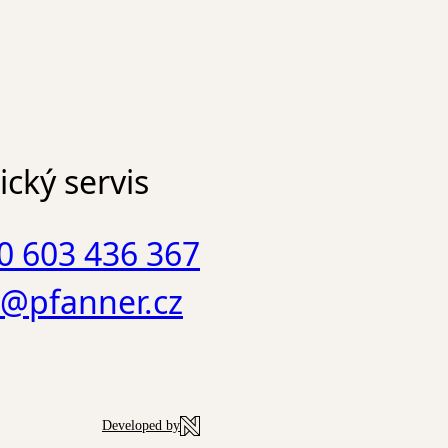
. Pfanner Zelený čaj má proto
ou, mírně trpkou chuť zeleného
řírodní, v zeleném čaji obsažený
 má mírně povzbuzující účinky.
cký servis
0 603 436 367
o@pfanner.cz
Developed by