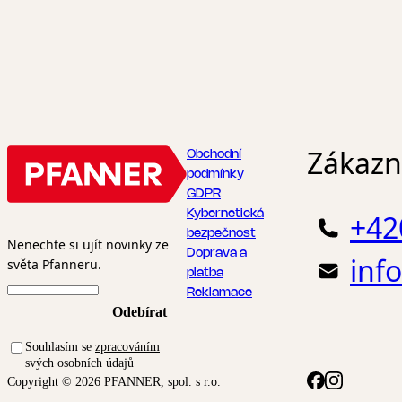
rozdíl
typick
čaje. P
kofein
Zákazni
Obchodní
podmínky
GDPR
Kybernetická
+42
bezpečnost
Nenechte si ujít novinky ze
Doprava a
inf
světa Pfanneru.
platba
Reklamace
Odebírat
Souhlasím se
zpracováním
svých osobních údajů
Copyright © 2026 PFANNER, spol. s r.o.