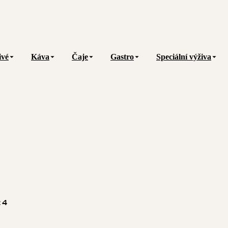
ivé
Káva
Čaje
Gastro
Speciální výživa
:
4