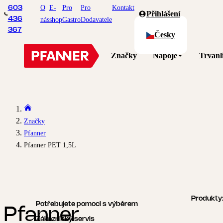
O
E-
Pro
Pro
Kontakt
603
Přihlášení
436
nás
shop
Gastro
Dodavatele
367
Česky
Značky
Nápoje
Trvanl
Značky
Pfanner
Pfanner PET 1,5L
Produkty
Potřebujete pomoci s výběrem
Pfanner
Zákaznický servis