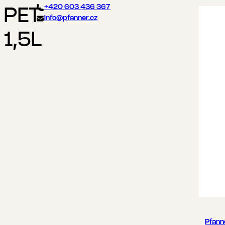
+420 603 436 367
PET
info@pfanner.cz
1,5L
Pfann