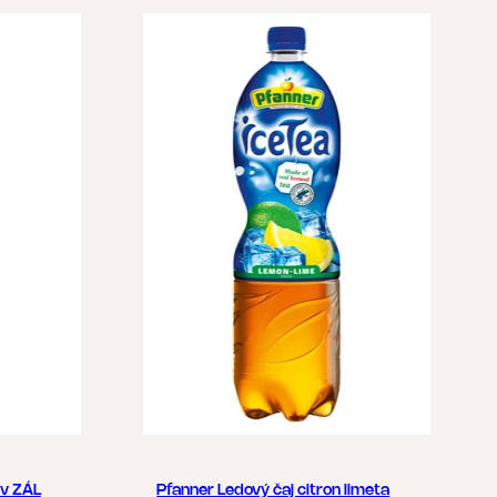
ev ZÁL
Pfanner Ledový čaj citron limeta