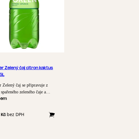
r Zelený čaj citron kaktus
,5L
 Zelený čaj se připravuje z
 spařeného zeleného čaje a
je se šťávou z citronu, opuncie a
dem
em opuncie na tajuplný a
ící požitek. Naše velmi kvalitní
bez DPH
 Kč
va je základem pro plnou chuť.
čaj není na rozdíl od černého čaje
tován, což způsobuje jemný