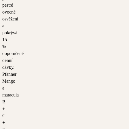
pestré
ovocné
osvěžení
a
pokrývá
15
%
doporučené
denní
dávky.
Pfanner
Mango
a
maracuja
B
+
C
+