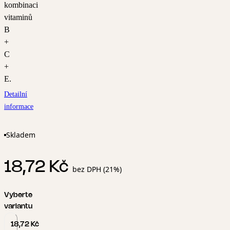
kombinaci
vitaminů
B
+
C
+
E.
Detailní
informace
Skladem
18,72 Kč
bez DPH (21%)
Vyberte
variantu
18,72 Kč