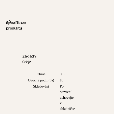
Specifikace produktu
Logistické informace
Specifikace
produktu
Základní
údaje
Obsah
0,5l
Ovocný podíl (%)
10
Skladování
Po
otevření
uchovejte
v
chladničce