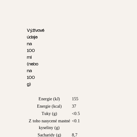
Výživové
údaje
na
100
ml
(nebo
na
100
g)
Energie (kJ)
155
Energie (kcal)
37
Tuky (g)
<0.5
Z toho nasycené mastné
<0.1
kyseliny (g)
Sacharidy (g)
8,7