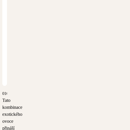
0168
Tato
kombinace
exotického
ovoce
přináší