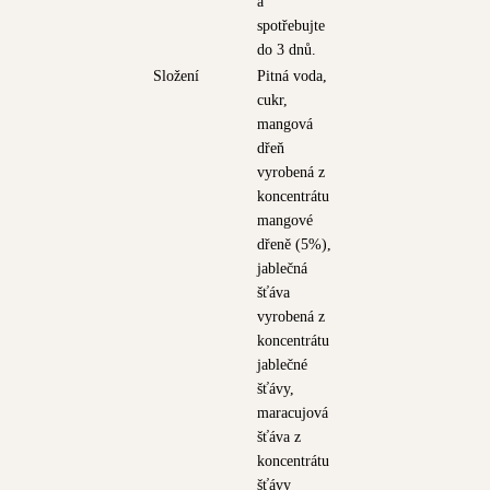
a
spotřebujte
do 3 dnů.
Složení
Pitná voda,
cukr,
mangová
dřeň
vyrobená z
koncentrátu
mangové
dřeně (5%),
jablečná
šťáva
vyrobená z
koncentrátu
jablečné
šťávy,
maracujová
šťáva z
koncentrátu
šťávy