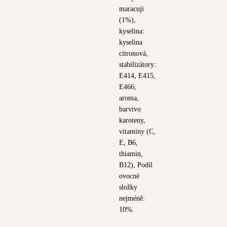
maracuji
(1%),
kyselina:
kyselina
citronová,
stabilizátory:
E414, E415,
E466;
aroma,
barvivo
karoteny,
vitaminy (C,
E, B6,
thiamin,
B12), Podíl
ovocné
složky
nejméně:
10%.