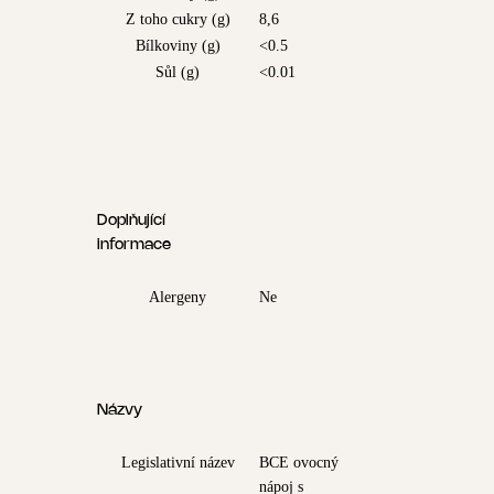
Z toho cukry (g)
8,6
Bílkoviny (g)
<0.5
Sůl (g)
<0.01
Doplňující
informace
Alergeny
Ne
Názvy
Legislativní název
BCE ovocný
nápoj s