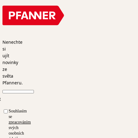
Nenechte
si
ujít
novinky
ze
světa
Pfanneru.
t
Souhlasím
se
zpracováním
svých
osobních