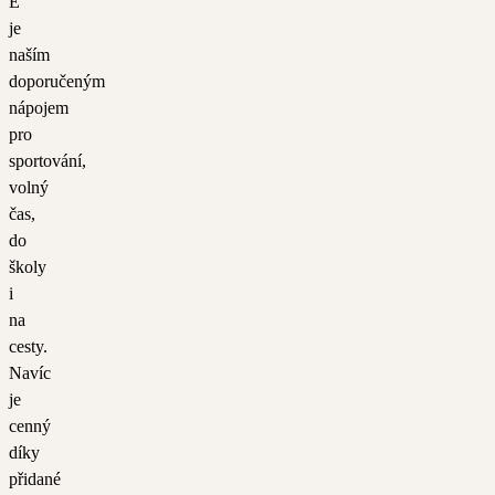
E
je
naším
doporučeným
nápojem
pro
sportování,
volný
čas,
do
školy
i
na
cesty.
Navíc
je
cenný
díky
přidané