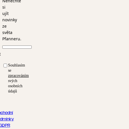
Nenechte
si
ujít
novinky
ze
světa
Pfanneru.
t
Souhlasím
se
zpracováním
svých
osobních
údajů
chodní
dmínky
GDPR