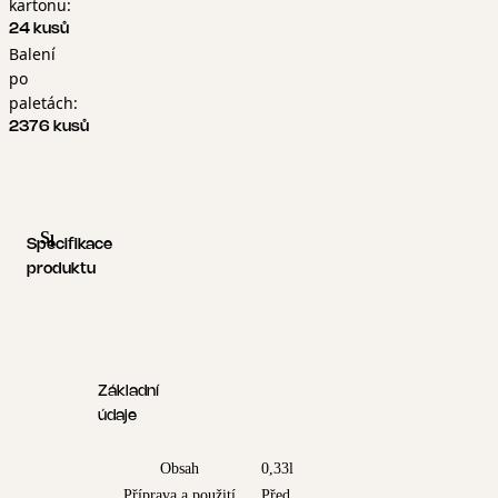
kartonu:
24 kusů
Balení
po
paletách:
2376 kusů
Specifikace produktu
Logistické informace
Specifikace
produktu
Základní
údaje
Obsah
0,33l
Příprava a použití
Před