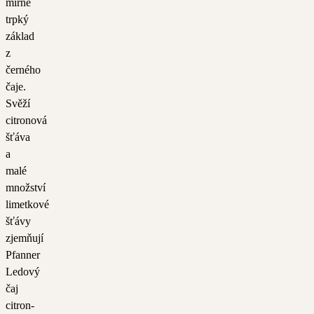
mírně
trpký
základ
z
černého
čaje.
Svěží
citronová
šťáva
a
malé
množství
limetkové
šťávy
zjemňují
Pfanner
Ledový
čaj
citron-