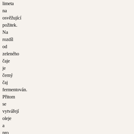
limeta
na
osvěžující
požitek.
Na
rozdíl
od
zeleného
čaje
je
černý
čaj
fermentován.
Přitom
se
vytvářejí
oleje
a
pro