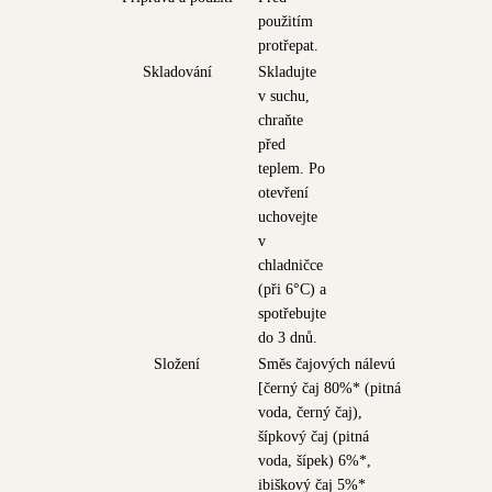
použitím
protřepat.
Skladování
Skladujte
v suchu,
chraňte
před
teplem. Po
otevření
uchovejte
v
chladničce
(při 6°C) a
spotřebujte
do 3 dnů.
Složení
Směs čajových nálevú
[černý čaj 80%* (pitná
voda, černý čaj),
šípkový čaj (pitná
voda, šípek) 6%*,
ibiškový čaj 5%*