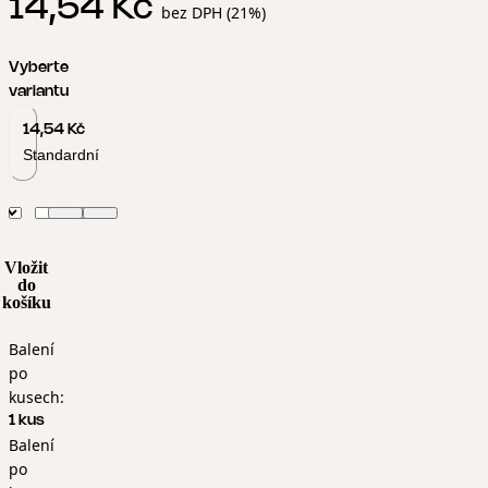
14,54 Kč
bez DPH (21%)
Vyberte
variantu
14,54 Kč
Standardní
Vložit
do
košíku
Balení
po
kusech:
1 kus
Balení
po