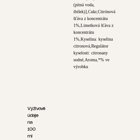
(pitná voda,
ibišek)],Cukr,Citrónová
šťáva z koncentrátu
1%,Limetková šťáva z
koncentrátu
1%,Kyselina: kyselina
citronová,Regulátor
kyselosti: citronany
sodné,Aroma,*% ve
výrobku
Výživové
údaje
na
100
ml