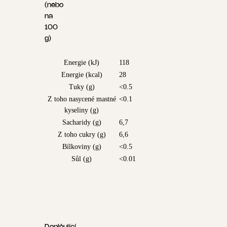
(nebo
na
100
g)
Energie (kJ)
118
Energie (kcal)
28
Tuky (g)
<0.5
Z toho nasycené mastné
<0.1
kyseliny (g)
Sacharidy (g)
6,7
Z toho cukry (g)
6,6
Bílkoviny (g)
<0.5
Sůl (g)
<0.01