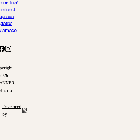
ernetická
pečnost
oprava
 platba
klamace
pyright
2026
ANNER,
l. s r.o.
Developed
by