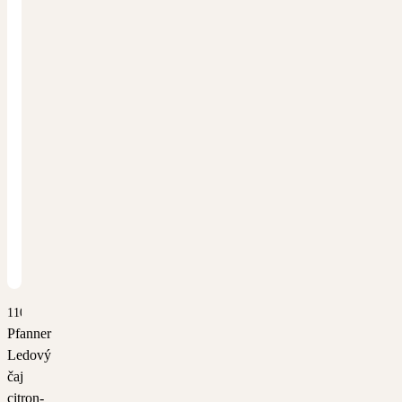
1108
Pfanner
Ledový
čaj
citron-