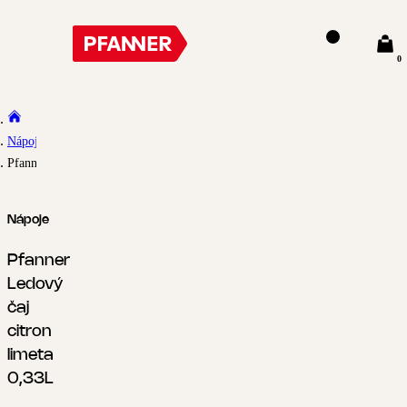
0
Nápoje
Pfanner Ledový čaj citron limeta 0,33L
Nápoje
Pfanner
Ledový
čaj
citron
limeta
0,33L