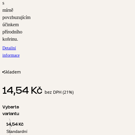
s
mírně
povzbuzujícím
účinkem
přírodního
kofeinu.
Detailní
informace
Skladem
14,54 Kč
bez DPH (21%)
Vyberte
variantu
14,54 Kč
Standardní