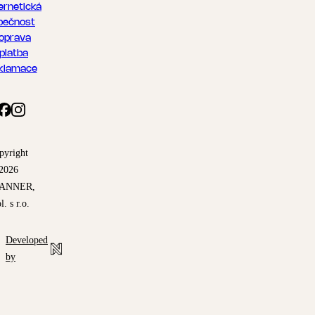
ernetická
pečnost
oprava
 platba
klamace
pyright
2026
ANNER,
l. s r.o.
Developed
by