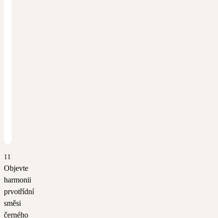
1111
Objevte
harmonii
prvotřídní
směsi
černého