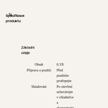
Specifikace produktu
Logistické informace
Specifikace
produktu
Základní
údaje
Obsah
0,33l
Příprava a použití
Před
použitím
protřepejte.
Skladování
Po otevření
uchovávejte
v chladničce
a
zkonzumujte