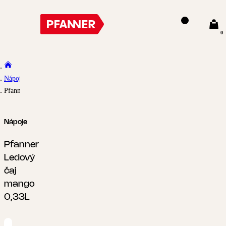
0
Nápoje
Pfanner Ledový čaj mango 0,33L
Nápoje
Pfanner
Ledový
čaj
mango
0,33L