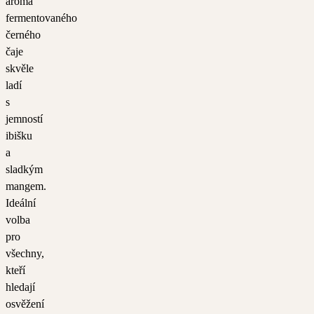
aroma
fermentovaného
černého
čaje
skvěle
ladí
s
jemností
ibišku
a
sladkým
mangem.
Ideální
volba
pro
všechny,
kteří
hledají
osvěžení