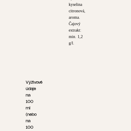
kyselina
citronová,
aroma.
Čajový
extrakt:
min. 1,2
g/l.
Výživové
údaje
na
100
ml
(nebo
na
100