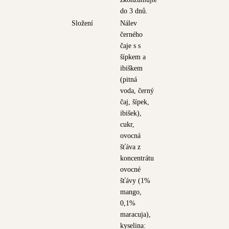
do 3 dnů.
Složení
Nálev
černého
čaje s s
šípkem a
ibiškem
(pitná
voda, černý
čaj, šípek,
ibišek),
cukr,
ovocná
šťáva z
koncentrátu
ovocné
šťávy (1%
mango,
0,1%
maracuja),
kyselina: