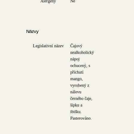
Alergeny
Ne
Názvy
Legislativní název
Čajový
nealkoholický
nápoj
ochucený, s
příchutí
mango,
vyrobený z
nálevu
černého čaje,
šípku a
ibišku.
Pasterováno.