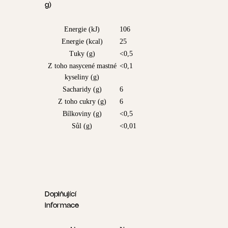
g)
Energie (kJ)
106
Energie (kcal)
25
Tuky (g)
<0,5
Z toho nasycené mastné
<0,1
kyseliny (g)
Sacharidy (g)
6
Z toho cukry (g)
6
Bílkoviny (g)
<0,5
Sůl (g)
<0,01
Doplňující
informace