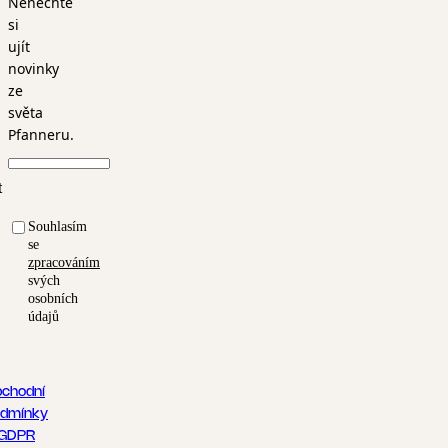
Nenechte
si
ujít
novinky
ze
světa
Pfanneru.
t
Souhlasím
se
zpracováním
svých
osobních
údajů
chodní
dmínky
GDPR