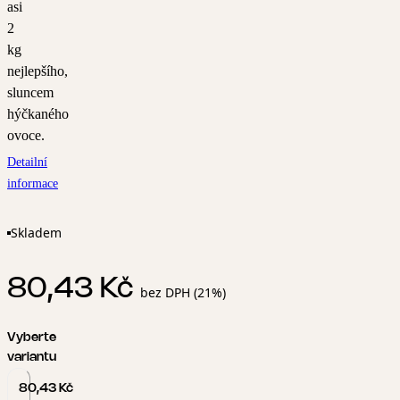
asi
2
kg
nejlepšího,
sluncem
hýčkaného
ovoce.
Detailní
informace
Skladem
80,43 Kč
bez DPH (21%)
Vyberte
variantu
80,43 Kč