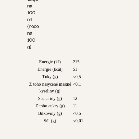
na
100
ml
(nebo
na
100
g)
Energie (kJ)
215
Energie (kcal)
51
Tuky (g)
<0,5
Z toho nasycené mastné
<0,1
kyseliny (g)
Sacharidy (g)
12
Z toho cukry (g)
11
Bílkoviny (g)
<0,5
Sůl (g)
<0,01