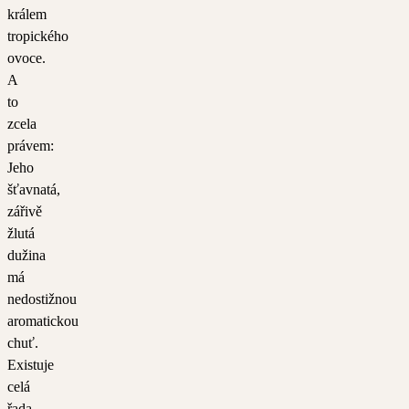
králem
tropického
ovoce.
A
to
zcela
právem:
Jeho
šťavnatá,
zářivě
žlutá
dužina
má
nedostižnou
aromatickou
chuť.
Existuje
celá
řada