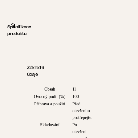
Specifikace produktu
Logistické informace
Specifikace
produktu
Základní
údaje
Obsah
1l
Ovocný podíl (%)
100
Příprava a použití
Před
otevřením
protřepejte.
Skladování
Po
otevření