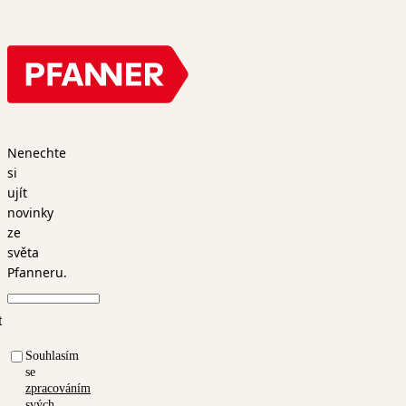
Nenechte
si
ujít
novinky
ze
světa
Pfanneru.
t
Souhlasím
se
zpracováním
svých