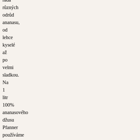
různých
odrůd
ananasu,
od
lehce
kyselé
až
po
velmi
sladkou.
Na
1
litr
100%
ananasového
džusu
Pfanner
používáme