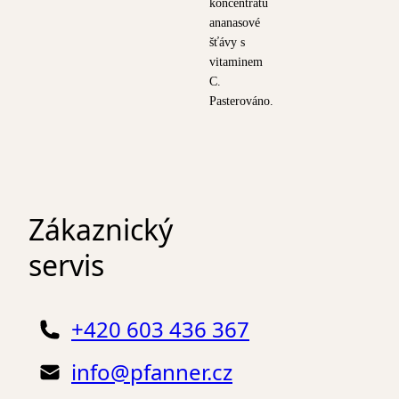
koncentrátu
ananasové
šťávy s
vitaminem
C.
Pasterováno.
Zákaznický
servis
+420 603 436 367
info@pfanner.cz