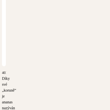
4031
Díky
své
„koruně“
je
ananas
nazýván