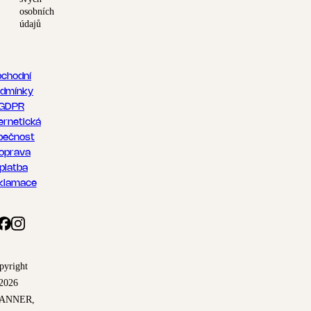
osobních
údajů
chodní
dmínky
GDPR
ernetická
pečnost
oprava
 platba
klamace
pyright
2026
ANNER,