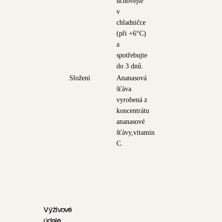
uchovejte
v
chladničce
(při +6°C)
a
spotřebujte
do 3 dnů.
Složení
Ananasová
šťáva
vyrobená z
koncentrátu
ananasové
šťávy,vitamin
C.
Výživové
údaje