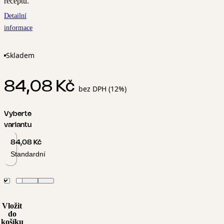
receptu.
Detailní
informace
Skladem
84,08 Kč
bez DPH (12%)
Vyberte
variantu
84,08 Kč
Standardní
Vložit
do
košíku