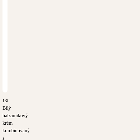
1304
Bílý
balzamikový
krém
kombinovaný
s