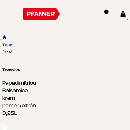
0
Trvanlivé
Papadimitriou Balsamico krém pomer./citrón 0,25L
Trvanlivé
Papadimitriou
Balsamico
krém
pomer./citrón
0,25L