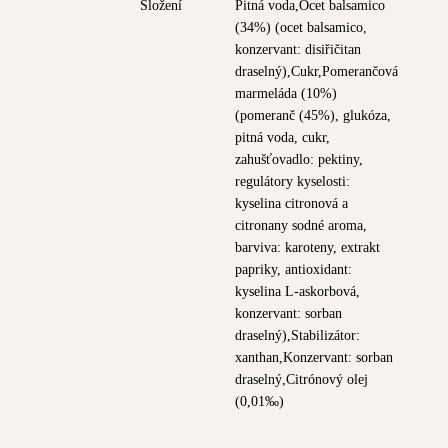
Složení
Pitná voda,Ocet balsamico
(34%) (ocet balsamico,
konzervant: disiřičitan
draselný),Cukr,Pomerančová
marmeláda (10%)
(pomeranč (45%), glukóza,
pitná voda, cukr,
zahušťovadlo: pektiny,
regulátory kyselosti:
kyselina citronová a
citronany sodné aroma,
barviva: karoteny, extrakt
papriky, antioxidant:
kyselina L-askorbová,
konzervant: sorban
draselný),Stabilizátor:
xanthan,Konzervant: sorban
draselný,Citrónový olej
(0,01‰)