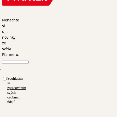
Nenechte
si
ujít
novinky
ze
světa
Pfanneru.
t
Souhlasím
se
zpracováním
svých
osobních
údajů