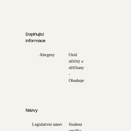
Doplňující
informace
Alergeny
Oxid
siřičitý a
siřičitany
-
Obsahuje
Názvy
Legislativní název
Studená
omáčka