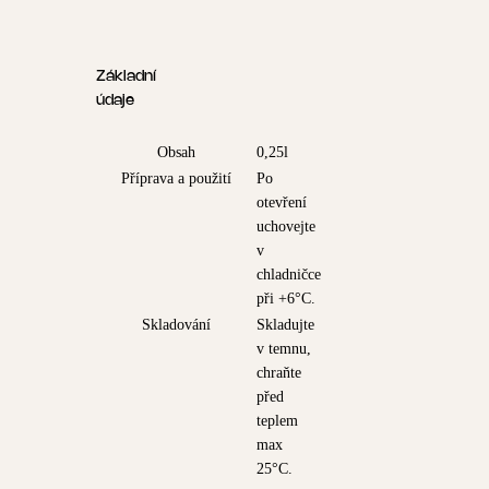
Základní
údaje
Obsah
0,25l
Příprava a použití
Po
otevření
uchovejte
v
chladničce
při +6°C.
Skladování
Skladujte
v temnu,
chraňte
před
teplem
max
25°C.