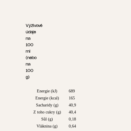
Výživové
údaje
na
100
ml
(nebo
na
100
g)
Energie (kJ)
689
Energie (kcal)
165
Sacharidy (g)
40,9
Z toho cukry (g)
40,4
Sůl (g)
0,18
Vláknina (g)
0,64