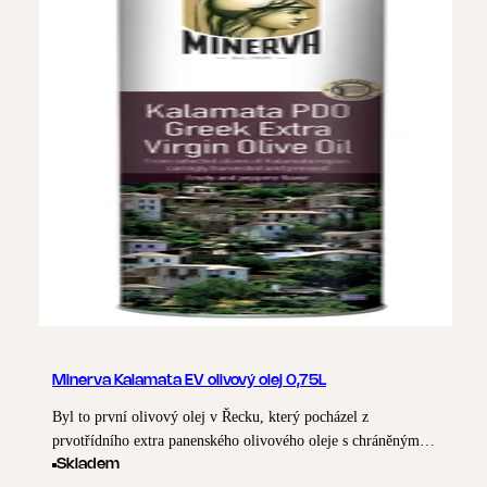
Minerva Kalamata EV olivový olej 0,75L
Byl to první olivový olej v Řecku, který pocházel z
prvotřídního extra panenského olivového oleje s chráněným
označením původu, světově proslulý olivový olej "Kalamata".
Skladem