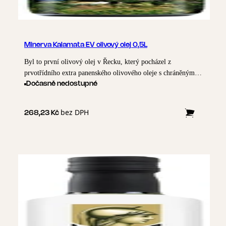
Minerva Kalamata EV olivový olej 0,5L
Byl to první olivový olej v Řecku, který pocházel z
prvotřídního extra panenského olivového oleje s chráněným
označením původu, světově proslulý olivový olej "Kalamata".
Dočasně nedostupné
Extra panenský olivový olej Minerva Kalamata je proslulý
svou plnou chutí a obzvláště ovocnou a pepřovou vůní. Ideální
bez DPH
268,23 Kč
pro salátové dresingy, grilované maso, omáčky na těstoviny,
pečené pečivo a pečivo.