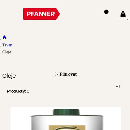
0
Trvanlivé
Oleje
Filtrovat
Oleje
Produkty:
5