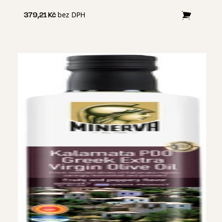
Extra panenský olivový olej Minerva Kalamata je proslulý
svou plnou chutí a obzvláště ovocnou a pepřovou vůní. Ideální
bez DPH
379,21 Kč
pro salátové dresingy, grilované maso, omáčky na těstoviny,
pečené pečivo a pečivo.