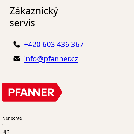
dresinky, omáčky, pečeně, přílohy a podávané čerstvě nebo
Zákaznický
jako koření.
servis
+420 603 436 367
info@pfanner.cz
Nenechte
si
ujít