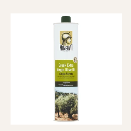
prospěšný ve srovnání se všemi ostatními konzumovanými
tuky a má pozitivní vliv na vývoj a ochranu lidského těla.
Extra panenský olivový olej Minerva má bohatou a voňavou
chuť a příjemnou vůni. Je ideální pro všechny způsoby vaření:
dresinky, omáčky, pečeně, přílohy a podávané čerstvě nebo
jako koření.