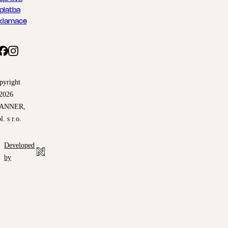
 platba
klamace
pyright
2026
ANNER,
l. s r.o.
Developed
by