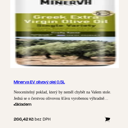
Minerva EV olivový olej 0,5L
Neocenitelný poklad, který by neměl chybět na Vašem stole.
Jedná se o čerstvou olivovou šťávu vyrobenou výhradně
metodami mechanického zpracování, které zachovávají ovocné
Skladem
a silné rysy, stejně jako vynikající vůni. Kyselost je obvykle
mezi 0,1 až 0,6% a nepřesahuje 0,8% (zákonná hranice pro
bez DPH
266,42 Kč
extra panenský olivový olej). Extra panenský olivový olej je