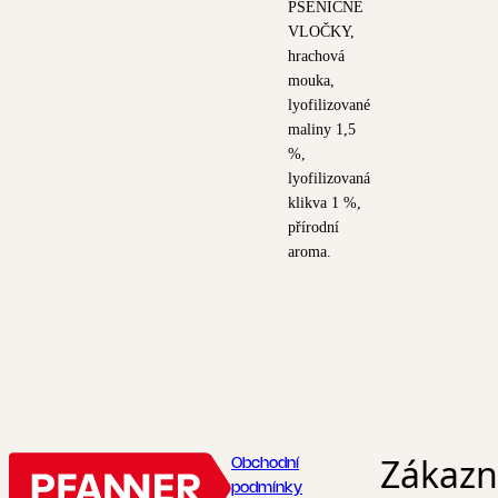
PŠENIČNÉ
VLOČKY,
hrachová
mouka,
lyofilizované
maliny 1,5
%,
lyofilizovaná
klikva 1 %,
přírodní
aroma.
Zákazni
Obchodní
podmínky