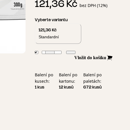
121,36 Kč
bez DPH (12%)
Vyberte variantu
121,36 Kč
Standardní
Vložit do košíku
Balení po
Balení po
Balení po
kusech:
kartonu:
paletách:
1 kus
12 kusů
672 kusů