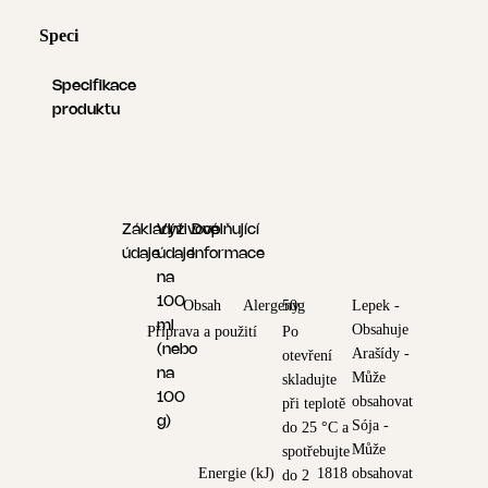
Specifikace produktu
Logistické informace
Specifikace
produktu
Základní
Výživové
Doplňující
údaje
údaje
informace
na
100
Obsah
Alergeny
50g
Lepek -
ml
Obsahuje
Příprava a použití
Po
(nebo
Arašídy -
otevření
na
Může
skladujte
100
obsahovat
při teplotě
g)
Sója -
do 25 °C a
Může
spotřebujte
Energie (kJ)
1818
obsahovat
do 2