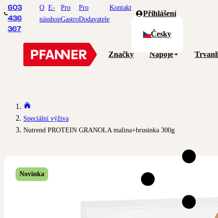
O
E-
Pro
Pro
Kontakt
603
Přihlášení
436
nás
shop
Gastro
Dodavatele
367
Česky
Značky
Nápoje
Trvanl
Speciální výživa
Nutrend PROTEIN GRANOLA malina+brusinka 300g
Novinka