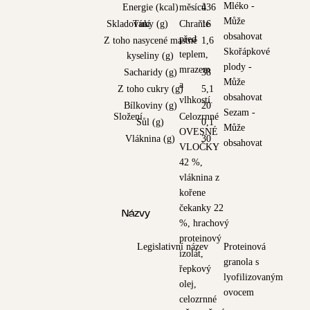
Mléko -
Energie (kcal)
měsíců.
436
Může
Skladování
Tuky (g)
Chraňte
16
obsahovat
před
Z toho nasycené mastné
1,6
Skořápkové
teplem,
kyseliny (g)
plody -
mrazem
Sacharidy (g)
38
Může
a
Z toho cukry (g)
5,1
obsahovat
vlhkostí.
Bílkoviny (g)
20
Sezam -
Složení
Celozrnné
Sůl (g)
0,1
Může
OVESNÉ
Vláknina (g)
30
obsahovat
VLOČKY
42 %,
vláknina z
kořene
čekanky 22
Názvy
%, hrachový
proteinový
Legislativní název
Proteinová
izolát,
granola s
řepkový
lyofilizovaným
olej,
ovocem
celozrnné