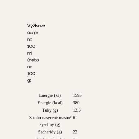
Výživové
údaje
na
100
ml
(nebo
na
100
g)
Energie (kJ)
1593
Energie (kcal)
380
Tuky (g)
13,5
Z toho nasycené mastné
6
kyseliny (g)
Sacharidy (g)
22