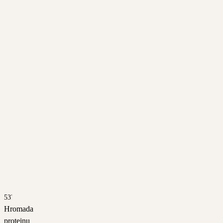
5370
Hromada
proteinu