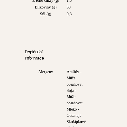
Z toho cukry (g)
1,5
Bílkoviny (g)
50
Sůl (g)
0,3
Doplňující
informace
Alergeny
Arašídy -
Může
obsahovat
Sója -
Může
obsahovat
Mléko -
Obsahuje
Skořápkové