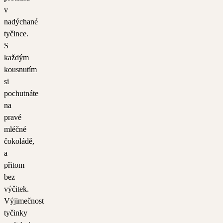
v
nadýchané
tyčince.
S
každým
kousnutím
si
pochutnáte
na
pravé
mléčné
čokoládě,
a
přitom
bez
výčitek.
Výjimečnost
tyčinky