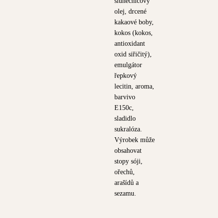
slunečnicový
olej, drcené
kakaové boby,
kokos (kokos,
antioxidant
oxid siřičitý),
emulgátor
řepkový
lecitin, aroma,
barvivo
E150c,
sladidlo
sukralóza.
Výrobek může
obsahovat
stopy sóji,
ořechů,
arašídů a
sezamu.