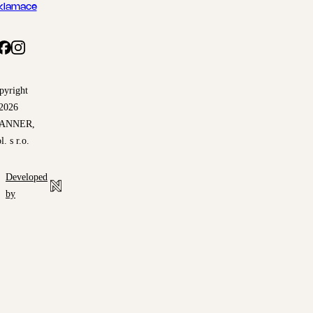
klamace
pyright
2026
ANNER,
l. s r.o.
Developed
by