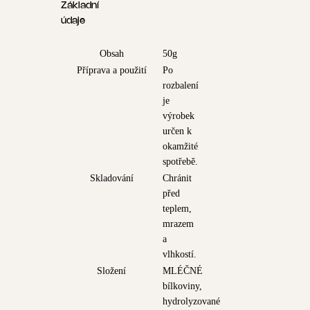
Základní
údaje
Obsah
50g
Příprava a použití
Po
rozbalení
je
výrobek
určen k
okamžité
spotřebě.
Skladování
Chránit
před
teplem,
mrazem
a
vlhkostí.
Složení
MLÉČNÉ
bílkoviny,
hydrolyzované