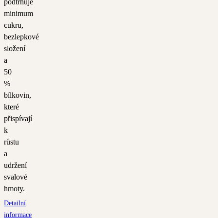
podtrhuje
minimum
cukru,
bezlepkové
složení
a
50
%
bílkovin,
které
přispívají
k
růstu
a
udržení
svalové
hmoty.
Detailní
informace