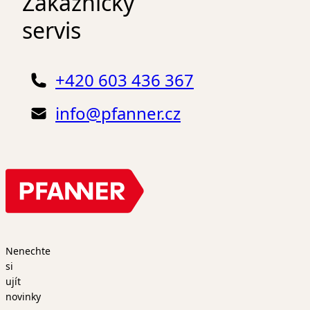
Zákaznický
servis
+420 603 436 367
info@pfanner.cz
Nenechte
si
ujít
novinky