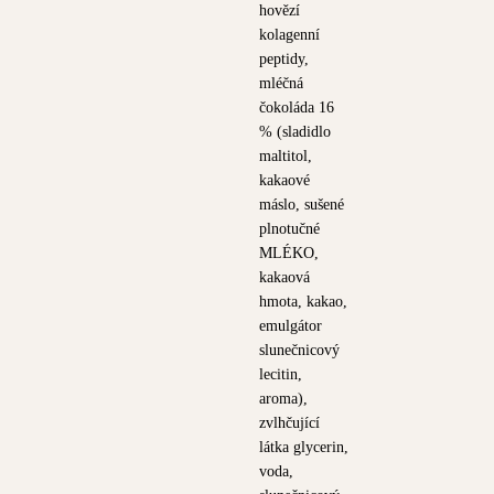
hovězí
kolagenní
peptidy,
mléčná
čokoláda 16
% (sladidlo
maltitol,
kakaové
máslo, sušené
plnotučné
MLÉKO,
kakaová
hmota, kakao,
emulgátor
slunečnicový
lecitin,
aroma),
zvlhčující
látka glycerin,
voda,