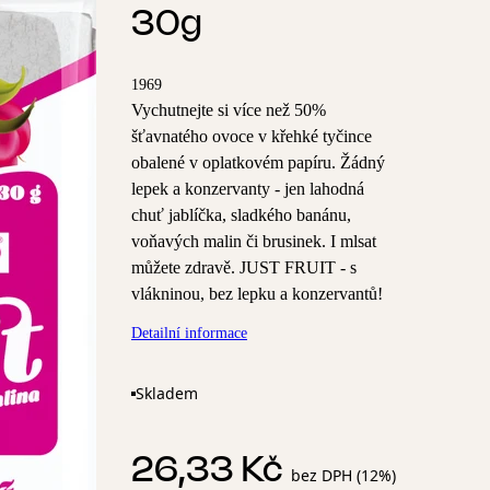
30g
1969
Vychutnejte si více než 50%
šťavnatého ovoce v křehké tyčince
obalené v oplatkovém papíru. Žádný
lepek a konzervanty - jen lahodná
chuť jablíčka, sladkého banánu,
voňavých malin či brusinek. I mlsat
můžete zdravě. JUST FRUIT - s
vlákninou, bez lepku a konzervantů!
Detailní informace
Skladem
26,33 Kč
bez DPH (12%)