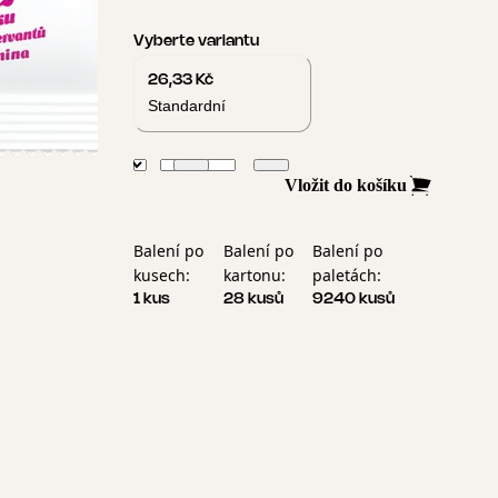
Vyberte variantu
26,33 Kč
Standardní
Vložit do košíku
Balení po
Balení po
Balení po
kusech:
kartonu:
paletách:
1 kus
28 kusů
9240 kusů