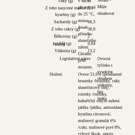
Sezam -
Tuky (g)
v suchu
7
Může
při teplotě
Z toho nasycené mastné
5,1
obsahovat
do 25 °C,
kyseliny (g)
mimo
Sacharidy (g)
66,3
dosah
Z toho cukry (g)
38,9
přímého
Bílkoviny (g)
2
slunečního
Sůl (g)
0,04
Názvy
záření.
Vláknina (g)
13,2
Chraňte
Legislativní název
Ovocná
před
tyčinka s
mrazem.
vysokým
Složení
Ovoce 51,6% (proslazené
obsahem
brusinky /brusinky, cukr,
vlákniny,
slunečnicový olej/,
bez
rozinky /rozinky,
lepku.
kukuřičný olej/m sušená
jablka /jablka, antioxidant
kyselina citronová/,
malinový granulát 6%
/cukr, malinové pyré 8%,
rýžový škrob, pektin,