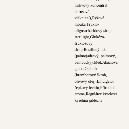
mrkvový koncentrát,
citrusová
vláknina/),Rýžová
mouka,Frukto-
oligosacharidový sirup -
Actilight,Glukózo-
fruktózový
sirup,Rostlinný tuk
(palmojadrový, palmový,
bambucký),Med,Akáciová
guma,Oplatek
(bramborový škrob,
olivový olej),Emulgátor
řepkový lecitin,Přírodní
aroma,Regulátor kyselosti
kyselina jablečná