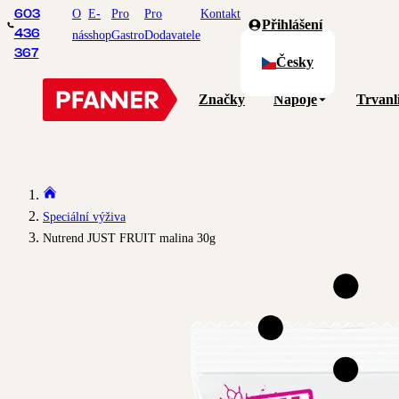
O
E-
Pro
Pro
Kontakt
603
Přihlášení
436
nás
shop
Gastro
Dodavatele
367
Česky
Značky
Nápoje
Trvanl
Speciální výživa
Nutrend JUST FRUIT malina 30g