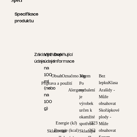
Specifikace produktu
Logistické informace
Specifikace
produktu
Základní
Výživové
Doplňující
údaje
údaje
informace
na
100
Obsah
Označeno logem
30g
Bez
ml
lepkuKlasa
Příprava a použití
Po
(nebo
Alergeny
rozbalení
Arašídy -
na
je
Může
100
výrobek
obsahovat
g)
určen k
Skořápkové
okamžité
plody -
Energie (kJ)
1523
spotřebě.
Může
Energie (kcal)
362
obsahovat
Skladování
Skladujte