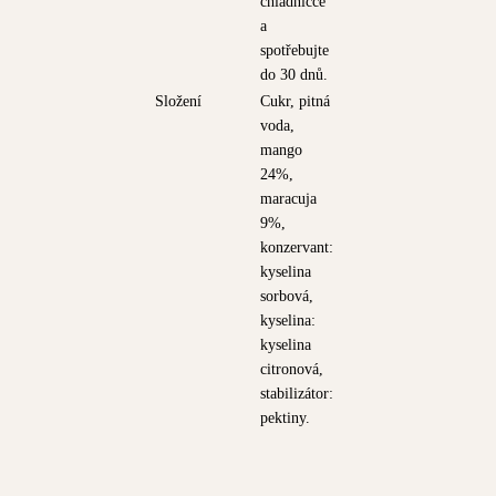
chladničce
a
spotřebujte
do 30 dnů.
Složení
Cukr, pitná
voda,
mango
24%,
maracuja
9%,
konzervant:
kyselina
sorbová,
kyselina:
kyselina
citronová,
stabilizátor:
pektiny.