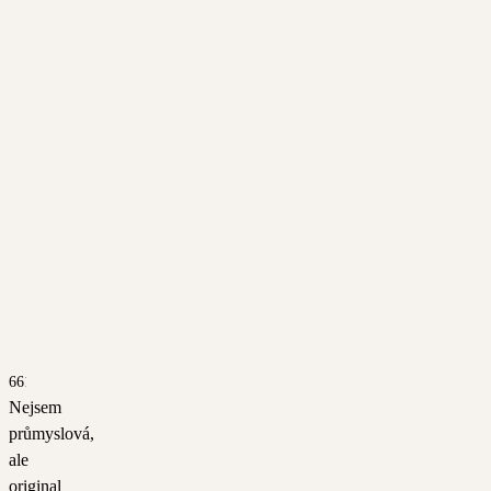
6611
Nejsem
průmyslová,
ale
original