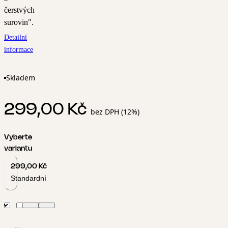
čerstvých
surovin".
Detailní
informace
Skladem
299,00 Kč
bez DPH (12%)
Vyberte
variantu
299,00 Kč
Standardní