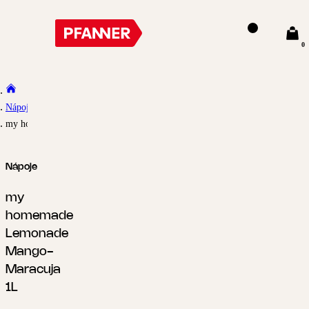
0
Nápoje
my homemade Lemonade Mango-Maracuja 1L
Nápoje
my
homemade
Lemonade
Mango-
Maracuja
1L