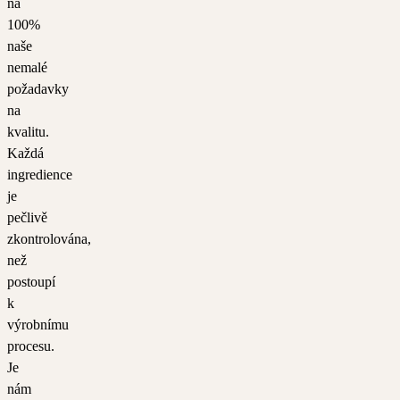
na
100%
naše
nemalé
požadavky
na
kvalitu.
Každá
ingredience
je
pečlivě
zkontrolována,
než
postoupí
k
výrobnímu
procesu.
Je
nám