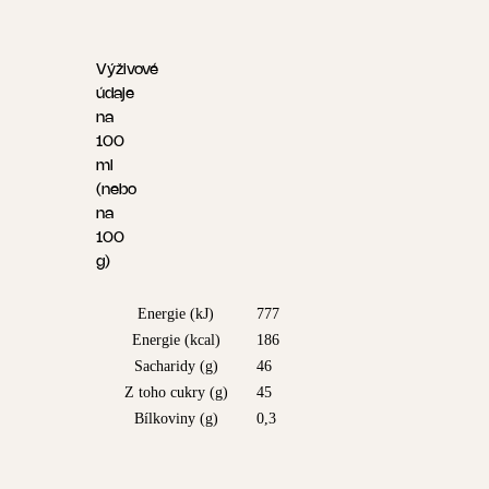
Výživové
údaje
na
100
ml
(nebo
na
100
g)
Energie (kJ)
777
Energie (kcal)
186
Sacharidy (g)
46
Z toho cukry (g)
45
Bílkoviny (g)
0,3