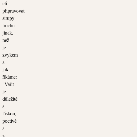
ctí
připravovat
sirupy
trochu
jinak,
než
je
zvykem
a
jak
říkáme:
"Vařit
je
důležité
s
láskou,
poctivě
a
z