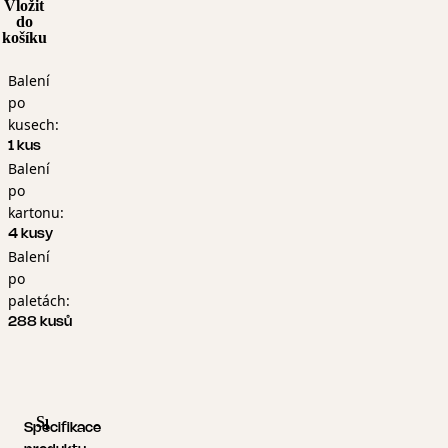
Vložit
do
košíku
Balení
po
kusech:
1 kus
Balení
po
kartonu:
4 kusy
Balení
po
paletách:
288 kusů
Specifikace produktu
Logistické informace
Specifikace