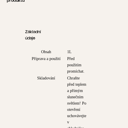
produktu
Základní
údaje
Obsah
1L
Příprava a použití
Před
použitím
promíchat.
Skladování
Chraňte
před teplem
a přímým
slunečním
světlem! Po
otevření
uchovávejte
v