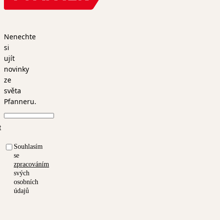
Nenechte
si
ujít
novinky
ze
světa
Pfanneru.
t
Souhlasím
se
zpracováním
svých
osobních
údajů