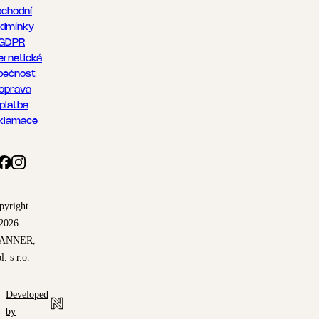
chodní
dmínky
GDPR
ernetická
pečnost
oprava
 platba
klamace
pyright
2026
ANNER,
l. s r.o.
Developed
by