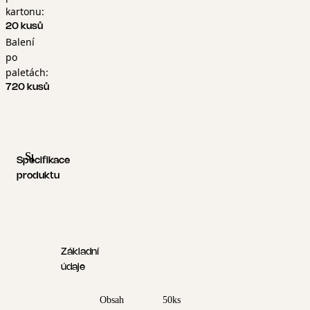
kartonu:
20 kusů
Balení
po
paletách:
720 kusů
Specifikace produktu
Logistické informace
Specifikace
produktu
Základní
údaje
Obsah
50ks