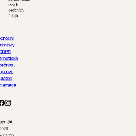
svých
osobních
údajů
chodní
dmínky
GDPR
ernetická
pečnost
oprava
 platba
klamace
pyright
2026