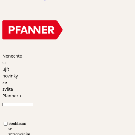
Nenechte
si
ujít
novinky
ze
světa
Pfanneru.
t
Souhlasím
se
zpracováním