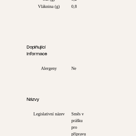
Vláknina (g)
0,8
Doplňující
informace
Alergeny
Ne
Názvy
Legislativní název
Směs v
prášku
pro
přípravu