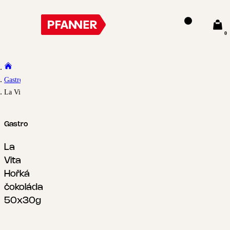
0
Gastro
La Vita Hořká čokoláda 50x30g
Gastro
La
Vita
Hořká
čokoláda
50x30g