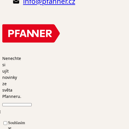
info@pfanner.cz
Nenechte
si
ujít
novinky
ze
světa
Pfanneru.
t
Souhlasím
se