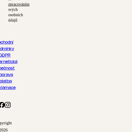
zpracováním
svých
osobních
údajů
chodní
dmínky
GDPR
ernetická
pečnost
oprava
 platba
klamace
pyright
2026