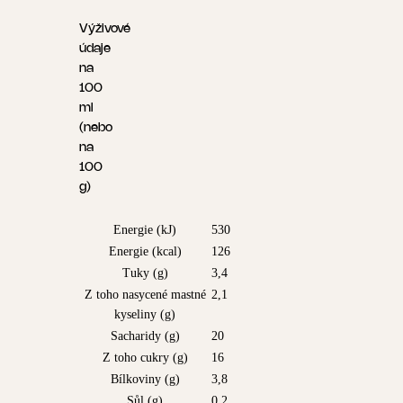
Výživové
údaje
na
100
ml
(nebo
na
100
g)
Energie (kJ)
530
Energie (kcal)
126
Tuky (g)
3,4
Z toho nasycené mastné
2,1
kyseliny (g)
Sacharidy (g)
20
Z toho cukry (g)
16
Bílkoviny (g)
3,8
Sůl (g)
0,2