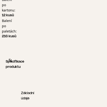
po
kartonu:
12 kusů
Balení
po
paletách:
216 kusů
Specifikace produktu
Logistické informace
Specifikace
produktu
Základní
údaje