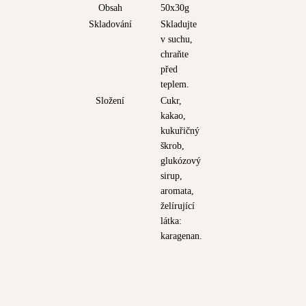
Obsah
50x30g
Skladování
Skladujte
v suchu,
chraňte
před
teplem.
Složení
Cukr,
kakao,
kukuřičný
škrob,
glukózový
sirup,
aromata,
želírující
látka:
karagenan.