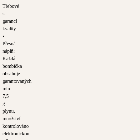
Třebové
s
garancí
kvality.
•
Přesná
náplň:
Každá
bombička
obsahuje
garantovaných
min.
7,5
g
plynu,
množství
kontrolováno
elektronickou