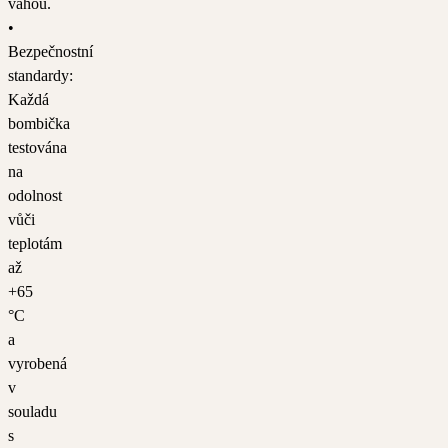
váhou.
•
Bezpečnostní
standardy:
Každá
bombička
testována
na
odolnost
vůči
teplotám
až
+65
°C
a
vyrobená
v
souladu
s