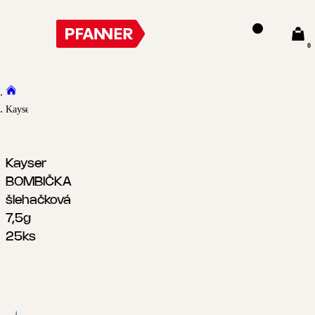
0
Kayser BOMBIČKA šlehačková 7,5g 25ks
Kayser
BOMBIČKA
šlehačková
7,5g
25ks