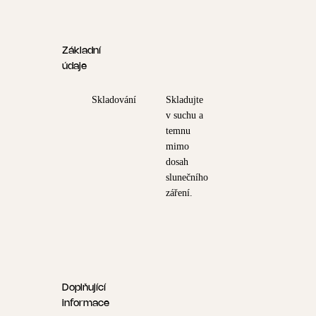
Základní
údaje
Skladování
Skladujte
v suchu a
temnu
mimo
dosah
slunečního
záření.
Doplňující
informace