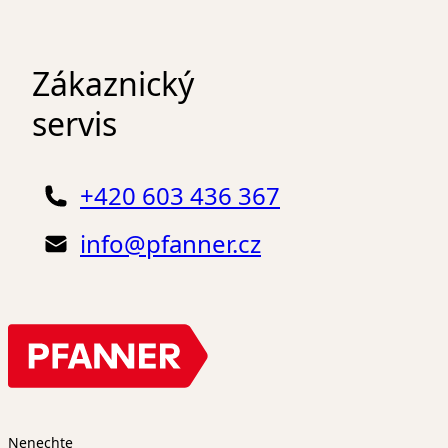
Zákaznický
servis
+420 603 436 367
info@pfanner.cz
Nenechte