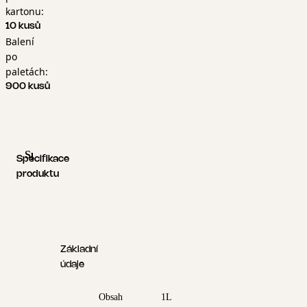
kartonu:
10 kusů
Balení
po
paletách:
900 kusů
Specifikace produktu
Logistické informace
Specifikace
produktu
Základní
údaje
Obsah
1L