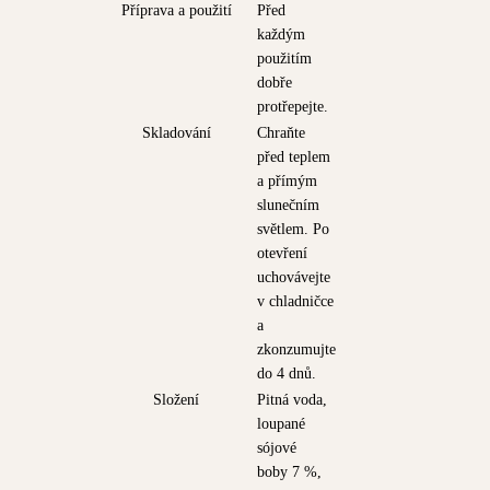
Příprava a použití
Před
každým
použitím
dobře
protřepejte.
Skladování
Chraňte
před teplem
a přímým
slunečním
světlem. Po
otevření
uchovávejte
v chladničce
a
zkonzumujte
do 4 dnů.
Složení
Pitná voda,
loupané
sójové
boby 7 %,