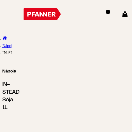
0
Nápoje
IN-STEAD Sója 1L
Nápoje
IN-
STEAD
Sója
1L