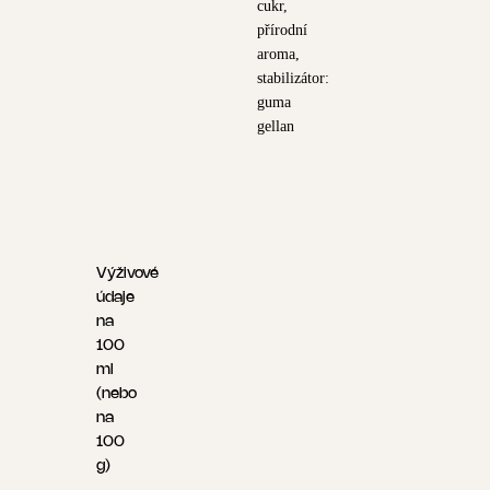
cukr,
přírodní
aroma,
stabilizátor:
guma
gellan
Výživové
údaje
na
100
ml
(nebo
na
100
g)