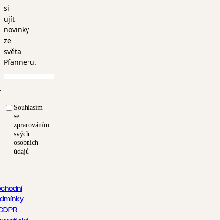
si
ujít
novinky
ze
světa
Pfanneru.
t
Souhlasím
se
zpracováním
svých
osobních
údajů
chodní
dmínky
GDPR