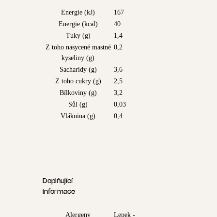
Energie (kJ)
167
Energie (kcal)
40
Tuky (g)
1,4
Z toho nasycené mastné
0,2
kyseliny (g)
Sacharidy (g)
3,6
Z toho cukry (g)
2,5
Bílkoviny (g)
3,2
Sůl (g)
0,03
Vláknina (g)
0,4
Doplňující
informace
Alergeny
Lepek -