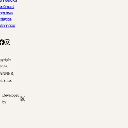
ernetická
pečnost
oprava
 platba
klamace
pyright
2026
ANNER,
l. s r.o.
Developed
by