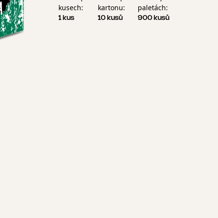
kusech:
kartonu:
paletách:
1 kus
10 kusů
900 kusů