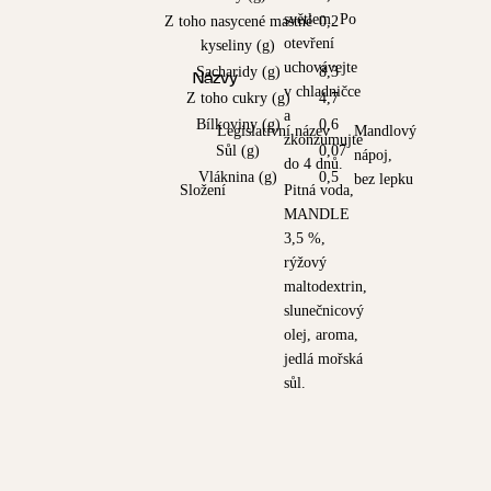
světlem. Po
Z toho nasycené mastné
0,2
otevření
kyseliny (g)
uchovávejte
Sacharidy (g)
8,3
Názvy
v chladničce
Z toho cukry (g)
4,7
a
Bílkoviny (g)
0,6
Legislativní název
Mandlový
zkonzumujte
Sůl (g)
0,07
nápoj,
do 4 dnů.
Vláknina (g)
0,5
bez lepku
Složení
Pitná voda,
MANDLE
3,5 %,
rýžový
maltodextrin,
slunečnicový
olej, aroma,
jedlá mořská
sůl.