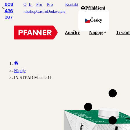
O
E-
Pro
Pro
Kontakt
603
Přihlášení
436
nás
shop
Gastro
Dodavatele
367
Česky
Značky
Nápoje
Trvanl
Nápoje
IN-STEAD Mandle 1L