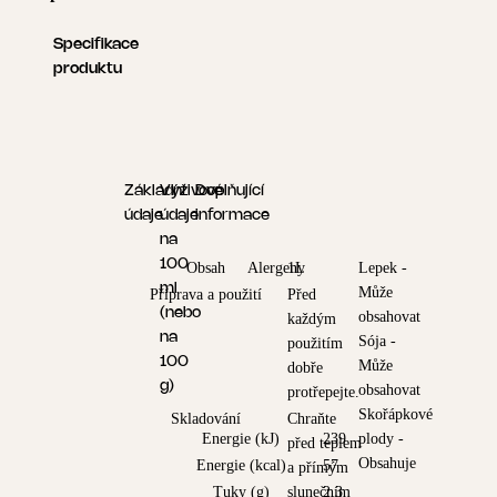
Specifikace
produktu
Základní
Výživové
Doplňující
údaje
údaje
informace
na
100
Obsah
Alergeny
1L
Lepek -
ml
Může
Příprava a použití
Před
(nebo
obsahovat
každým
na
Sója -
použitím
100
Může
dobře
g)
obsahovat
protřepejte.
Skořápkové
Skladování
Chraňte
Energie (kJ)
239
plody -
před teplem
Obsahuje
Energie (kcal)
57
a přímým
Tuky (g)
slunečním
2,3