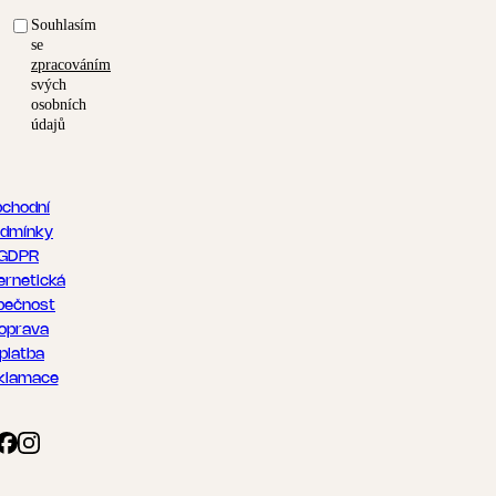
Souhlasím
se
zpracováním
svých
osobních
údajů
chodní
dmínky
GDPR
ernetická
pečnost
oprava
 platba
klamace