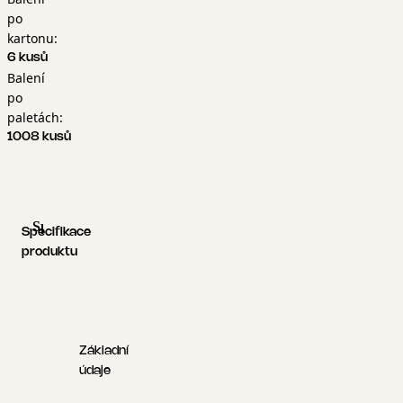
po
kartonu:
6 kusů
Balení
po
paletách:
1008 kusů
Specifikace produktu
Logistické informace
Specifikace
produktu
Základní
údaje