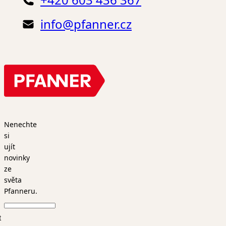
info@pfanner.cz
Nenechte
si
ujít
novinky
ze
světa
Pfanneru.
t