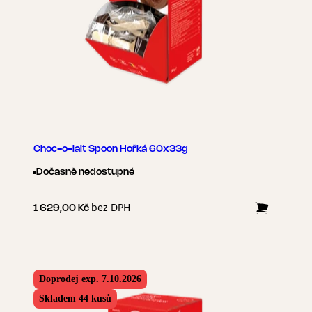
Choc-o-lait Spoon Hořká 60x33g
Dočasně nedostupné
bez DPH
1 629,00 Kč
Doprodej exp. 7.10.2026
Skladem 44 kusů