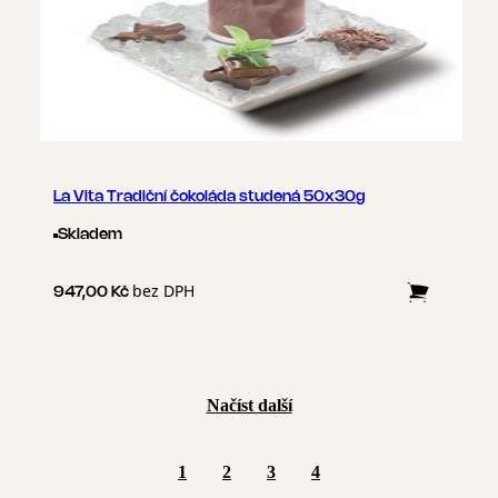
La Vita Tradiční čokoláda studená 50x30g
Skladem
bez DPH
947,00 Kč
Načíst další
1
2
3
4