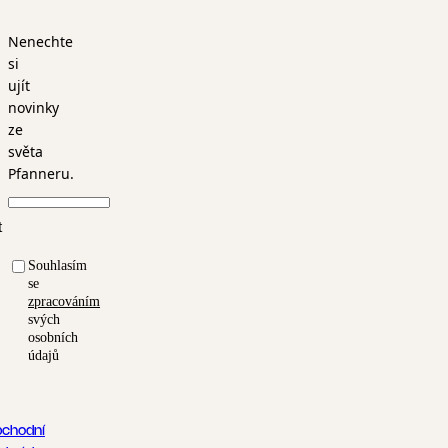
Nenechte
si
ujít
novinky
ze
světa
Pfanneru.
t
Souhlasím
se
zpracováním
svých
osobních
údajů
chodní