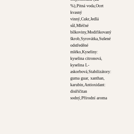
%),Pitná voda,Ocet
kvasný
vinný,Cukr,Jedlá
sůl,Mléčné
bílkoviny,Modifikovaný
škrob,Syrovátka,Sušené
odstředěné
mléko,Kyseliny:
kyselina citronová,
kyselina L-
askorbová,Stabilizátory:
guma guar, xanthan,
karubin,Antioxidant:
disiřičitan
sodný,Přírodní aroma