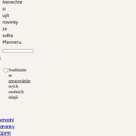
Nenechte
si
ujít
novinky
ze
světa
Pfanneru.
t
Souhlasím
se
zpracováním
svých
osobních
údajů
chodní
dmínky
GDPR