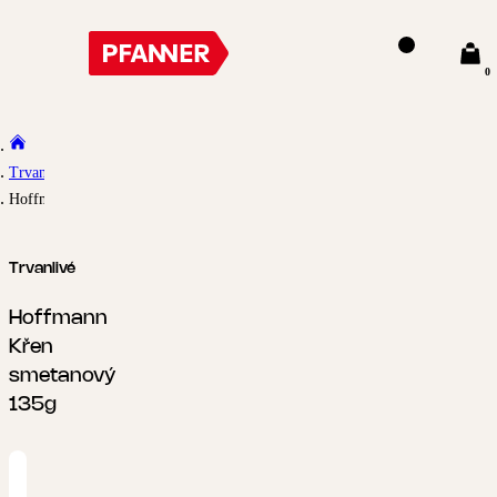
0
Trvanlivé
Hoffmann Křen smetanový 135g
Trvanlivé
Hoffmann
Křen
smetanový
135g