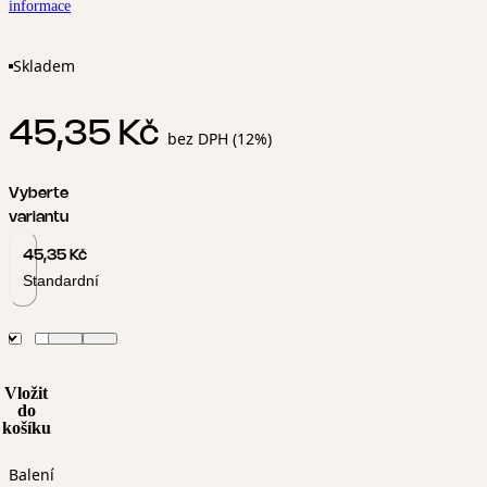
informace
Skladem
45,35 Kč
bez DPH (12%)
Vyberte
variantu
45,35 Kč
Standardní
Vložit
do
košíku
Balení