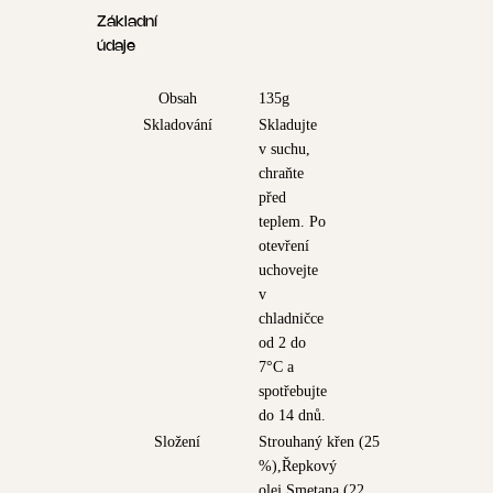
Základní
údaje
Obsah
135g
Skladování
Skladujte
v suchu,
chraňte
před
teplem. Po
otevření
uchovejte
v
chladničce
od 2 do
7°C a
spotřebujte
do 14 dnů.
Složení
Strouhaný křen (25
%),Řepkový
olej,Smetana (22