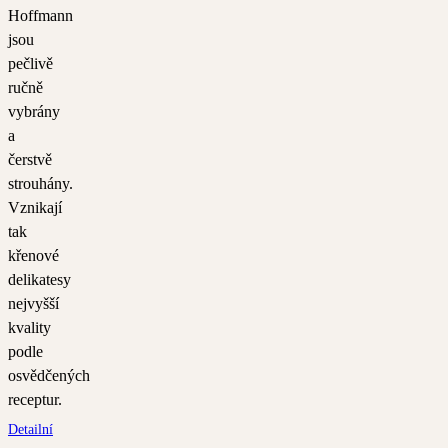
Hoffmann
jsou
pečlivě
ručně
vybrány
a
čerstvě
strouhány.
Vznikají
tak
křenové
delikatesy
nejvyšší
kvality
podle
osvědčených
receptur.
Detailní