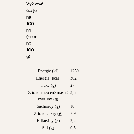
Výživové
údaje
na
100
ml
(nebo
na
100
g)
Energie (kJ)
1250
Energie (kcal)
302
Tuky (g)
27
Z toho nasycené mastné
3,3
kyseliny (g)
Sacharidy (g)
10
Z toho cukry (g)
7,9
Bílkoviny (g)
2,2
Sůl (g)
0,5