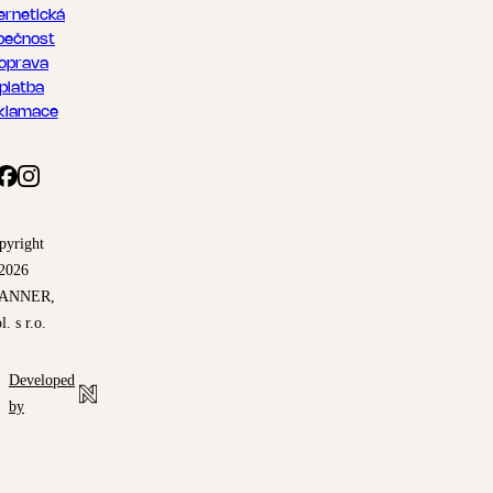
ernetická
pečnost
oprava
 platba
klamace
pyright
2026
ANNER,
l. s r.o.
Developed
by