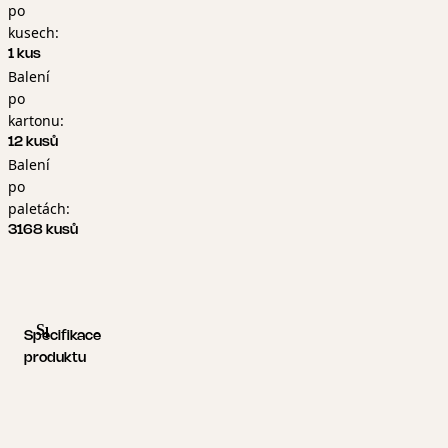
po
kusech:
1 kus
Balení
po
kartonu:
12 kusů
Balení
po
paletách:
3168 kusů
Specifikace produktu
Logistické informace
Specifikace
produktu