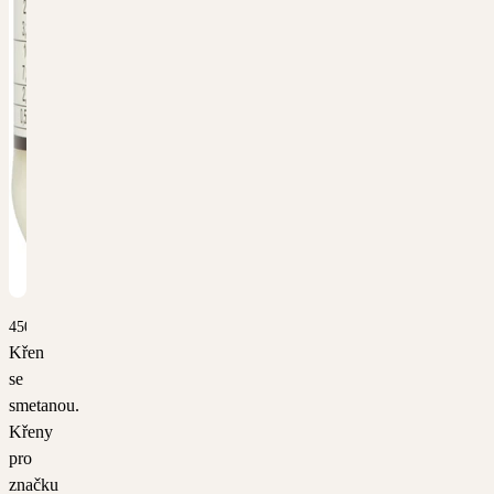
4502
Křen
se
smetanou.
Křeny
pro
značku