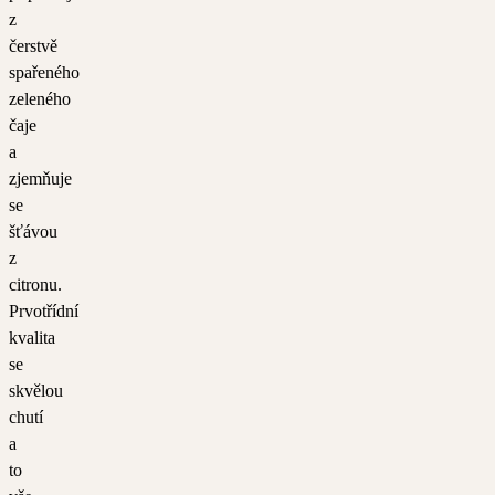
z
čerstvě
spařeného
zeleného
čaje
a
zjemňuje
se
šťávou
z
citronu.
Prvotřídní
kvalita
se
skvělou
chutí
a
to