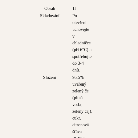
Obsah
1l
Skladování
Po
otevření
uchovejte
v
chladničce
(při 6°C) a
spotřebujte
do 3-4
dnů.
Složení
95,5%
uvařený
zelený čaj
(pitná
voda,
zelený čaj),
cukr,
citronová
šťáva