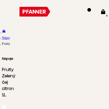
0
Nápoje
Fruity Zelený čaj citron 1L
Nápoje
Fruity
Zelený
čaj
citron
1L