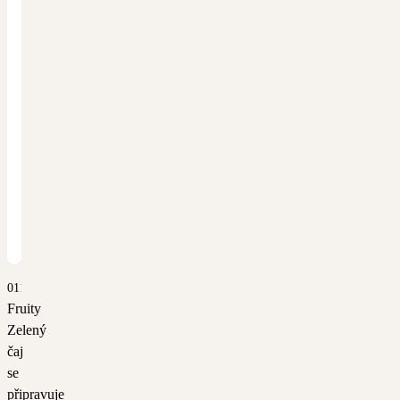
0114
Fruity
Zelený
čaj
se
připravuje