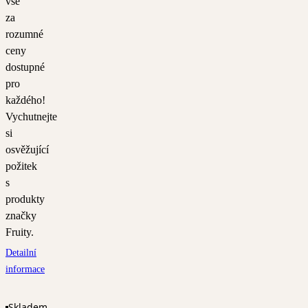
vše
za
rozumné
ceny
dostupné
pro
každého!
Vychutnejte
si
osvěžující
požitek
s
produkty
značky
Fruity.
Detailní
informace
Skladem