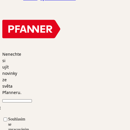
Nenechte
si
ujít
novinky
ze
světa
Pfanneru.
t
Souhlasím
se
zpracováním