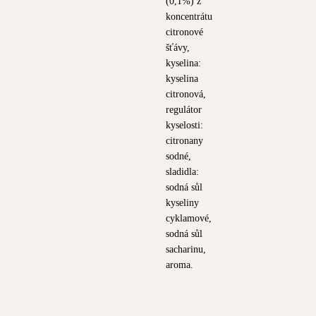
(0,1%) z
koncentrátu
citronové
šťávy,
kyselina:
kyselina
citronová,
regulátor
kyselosti:
citronany
sodné,
sladidla:
sodná sůl
kyseliny
cyklamové,
sodná sůl
sacharinu,
aroma.