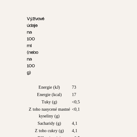
Výživové
údaje
na
100
ml
(nebo
na
100
g)
Energie (kJ)
73
Energie (kcal)
17
Tuky (g)
<0,5
Z toho nasycené mastné
<0,1
kyseliny (g)
Sacharidy (g)
4,1
Z toho cukry (g)
4,1