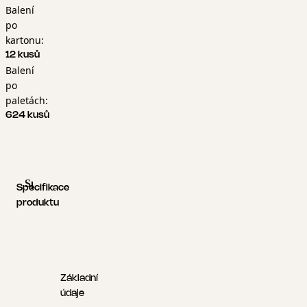
Balení
po
kartonu:
12 kusů
Balení
po
paletách:
624 kusů
Specifikace produktu
Logistické informace
Specifikace
produktu
Základní
údaje