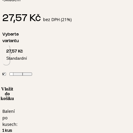
27,57 Kč
bez DPH (21%)
Vyberte
variantu
27,57 Kč
Standardní
Vložit
do
košíku
Balení
po
kusech:
1 kus