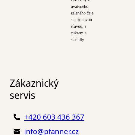
uvařeného
zeleného čaje
s citronovou
šťávou, s
cukrem a
sladidly
Zákaznický
servis
+420 603 436 367
info@pfanner.cz