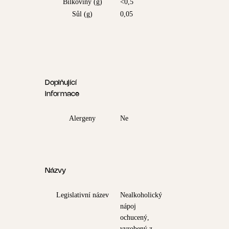
Bílkoviny (g)
<0,5
Sůl (g)
0,05
Doplňující
informace
Alergeny
Ne
Názvy
Legislativní název
Nealkoholický
nápoj
ochucený,
vyrobený z