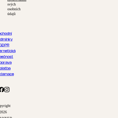
svých
osobních
údajů
chodní
dmínky
GDPR
ernetická
pečnost
oprava
 platba
klamace
pyright
2026