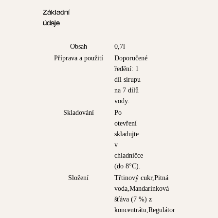
Základní
údaje
Obsah
0,7l
Příprava a použití
Doporučené
ředění: 1
díl sirupu
na 7 dílů
vody.
Skladování
Po
otevření
skladujte
v
chladničce
(do 8°C).
Složení
Třtinový cukr,Pitná
voda,Mandarinková
šťáva (7 %) z
koncentrátu,Regulátor