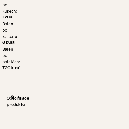
po
kusech:
1 kus
Balení
po
kartonu:
6 kusů
Balení
po
paletách:
720 kusů
Specifikace produktu
Logistické informace
Specifikace
produktu