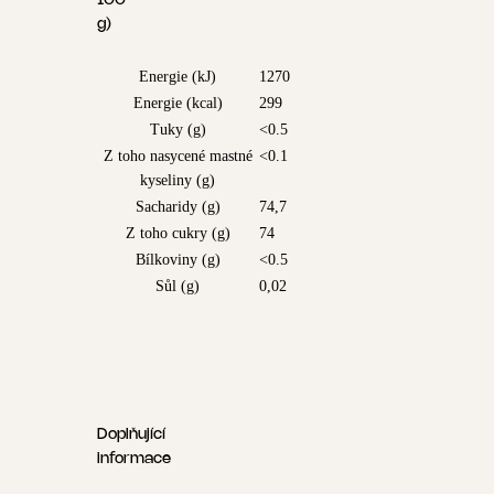
100
g)
Energie (kJ)
1270
Energie (kcal)
299
Tuky (g)
<0.5
Z toho nasycené mastné
<0.1
kyseliny (g)
Sacharidy (g)
74,7
Z toho cukry (g)
74
Bílkoviny (g)
<0.5
Sůl (g)
0,02
Doplňující
informace