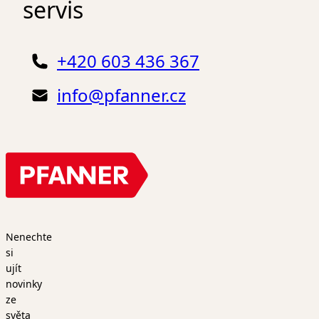
servis
+420 603 436 367
info@pfanner.cz
Nenechte
si
ujít
novinky
ze
světa