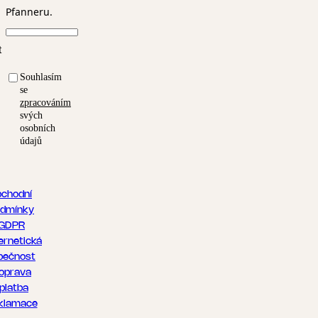
Pfanneru.
t
Souhlasím
se
zpracováním
svých
osobních
údajů
chodní
dmínky
GDPR
ernetická
pečnost
oprava
 platba
klamace