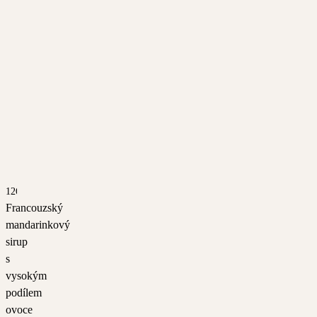
1265
Francouzský
mandarinkový
sirup
s
vysokým
podílem
ovoce