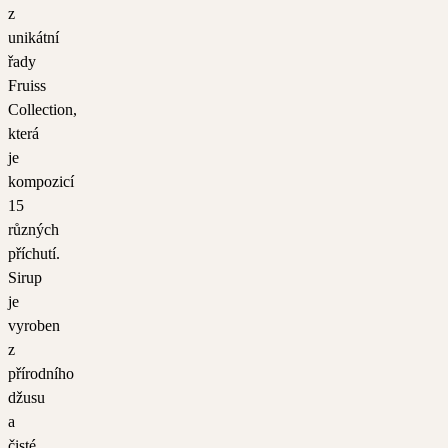
z
unikátní
řady
Fruiss
Collection,
která
je
kompozicí
15
různých
příchutí.
Sirup
je
vyroben
z
přírodního
džusu
a
čisté