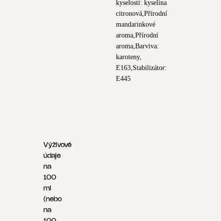
kyselosti: kyselina
citronová,Přírodní
mandarinkové
aroma,Přírodní
aroma,Barviva:
karoteny,
E163,Stabilizátor:
E445
Výživové
údaje
na
100
ml
(nebo
na