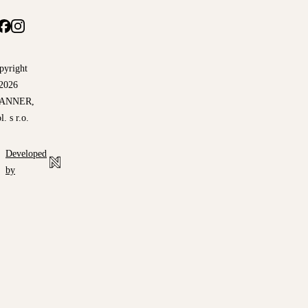
pyright
2026
ANNER,
l. s r.o.
Developed
by