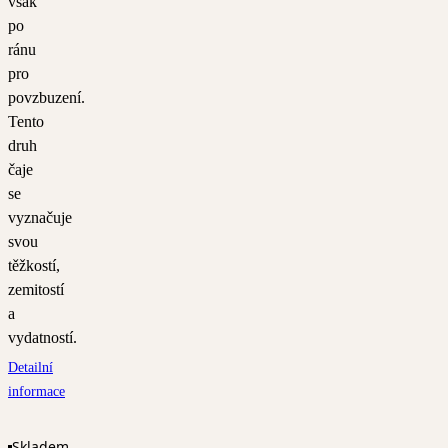
však
po
ránu
pro
povzbuzení.
Tento
druh
čaje
se
vyznačuje
svou
těžkostí,
zemitostí
a
vydatností.
Detailní
informace
Skladem