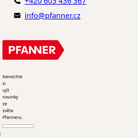
+420 603 436 367
info@pfanner.cz
Nenechte
si
ujít
novinky
ze
světa
Pfanneru.
t