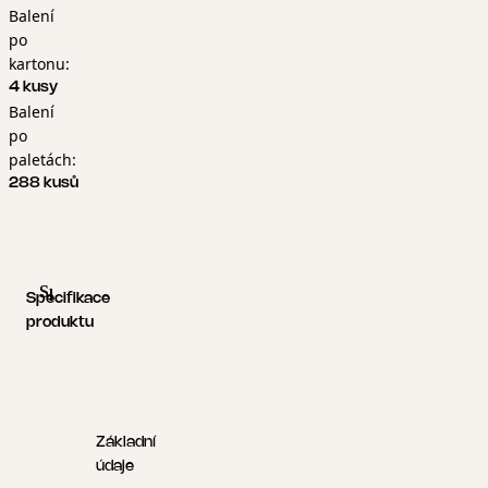
Balení
po
kartonu:
4 kusy
Balení
po
paletách:
288 kusů
Specifikace produktu
Logistické informace
Specifikace
produktu
Základní
údaje