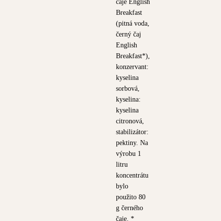
čaje English
Breakfast
(pitná voda,
černý čaj
English
Breakfast*),
konzervant:
kyselina
sorbová,
kyselina:
kyselina
citronová,
stabilizátor:
pektiny. Na
výrobu 1
litru
koncentrátu
bylo
použito 80
g černého
čaje. *