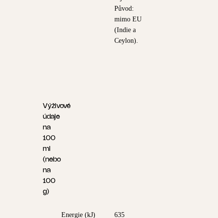
Původ:
mimo EU
(Indie a
Ceylon).
Výživové
údaje
na
100
ml
(nebo
na
100
g)
Energie (kJ)
635