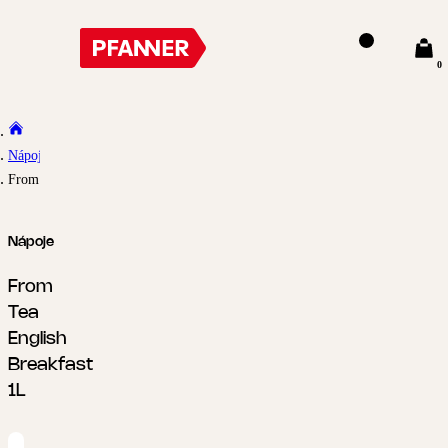
0
Nápoje
From Tea English Breakfast 1L
Nápoje
From
Tea
English
Breakfast
1L