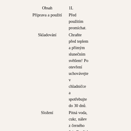
Obsah
1L
Příprava a použití
Před
použitím
promíchat.
Skladování
Chraňte
před teplem
a přímým
slunečním
světlem! Po
otevření
uchovávejte
v
chladničce
a
spotřebujte
do 30 dnů.
Složení
Pitná voda,
cukr, nálev
z černého