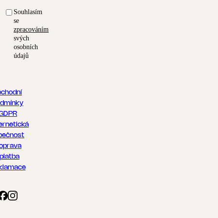
Souhlasím
se
zpracováním
svých
osobních
údajů
chodní
dmínky
GDPR
ernetická
pečnost
oprava
 platba
klamace