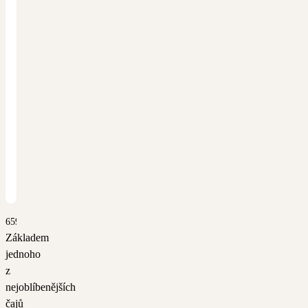
6598
Základem
jednoho
z
nejoblíbenějších
čajů