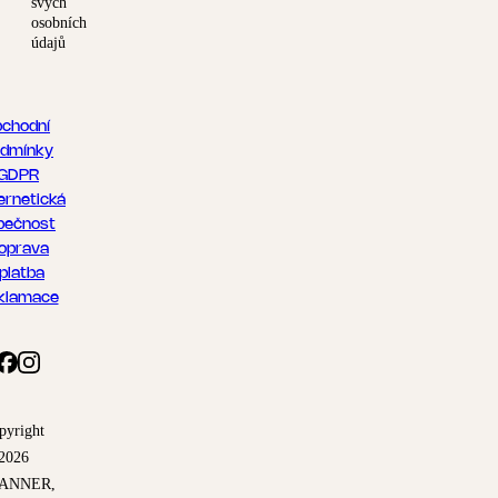
svých
osobních
údajů
chodní
dmínky
GDPR
ernetická
pečnost
oprava
 platba
klamace
pyright
2026
ANNER,