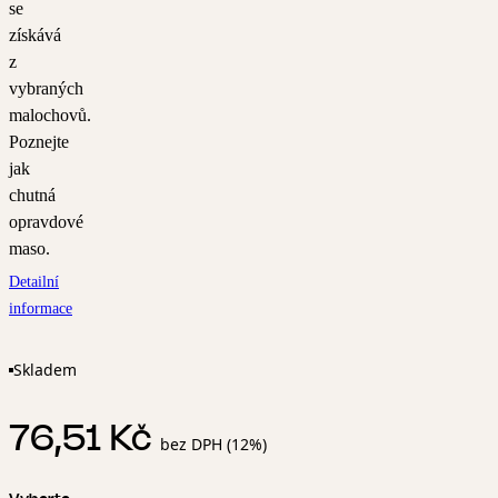
se
získává
z
vybraných
malochovů.
Poznejte
jak
chutná
opravdové
maso.
Detailní
informace
Skladem
76,51 Kč
bez DPH (12%)