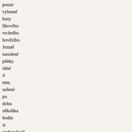
pouze
vybrané
kusy
libového
vrchního
hovězího.
Jemně
nasolené
plátky
silné
4
mm,
sušené
po
dobu
několika
hodin
si
zachovávají