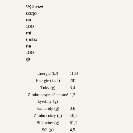
Výživové
údaje
na
100
ml
(nebo
na
100
g)
Energie (kJ)
1180
Energie (kcal)
281
Tuky (g)
3,4
Z toho nasycené mastné
1,2
kyseliny (g)
Sacharidy (g)
0,6
Z toho cukry (g)
<0,5
Bílkoviny (g)
61,1
Sůl (g)
4,5