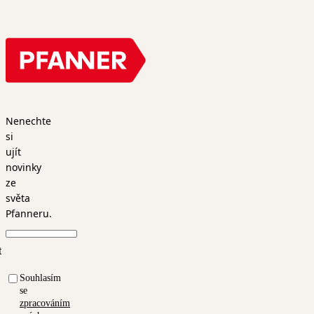
Nenechte
si
ujít
novinky
ze
světa
Pfanneru.
t
Souhlasím
se
zpracováním