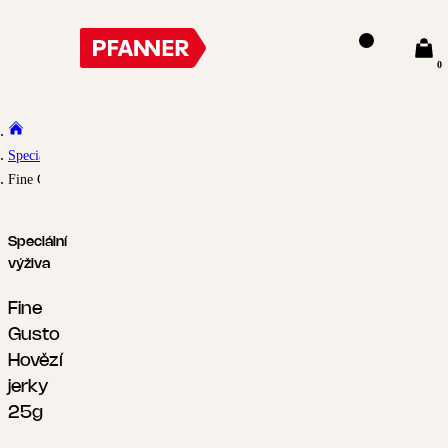
0
Speciální výživa
Fine Gusto Hovězí jerky 25g
Speciální
výživa
Fine
Gusto
Hovězí
jerky
25g