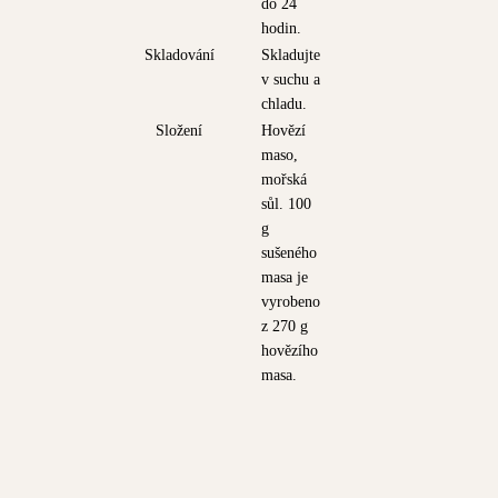
do 24
hodin.
Skladování
Skladujte
v suchu a
chladu.
Složení
Hovězí
maso,
mořská
sůl. 100
g
sušeného
masa je
vyrobeno
z 270 g
hovězího
masa.