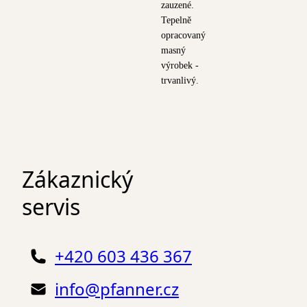
zauzené.
Tepelně
opracovaný
masný
výrobek -
trvanlivý.
Zákaznický
servis
+420 603 436 367
info@pfanner.cz