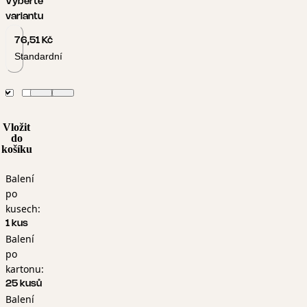
Vyberte
variantu
76,51 Kč
Standardní
Vložit
do
košíku
Balení
po
kusech:
1 kus
Balení
po
kartonu:
25 kusů
Balení