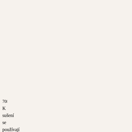
7080
K
sušení
se
používají