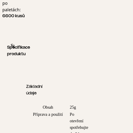
po
paletách:
6600 kusů
Specifikace produktu
Logistické informace
Specifikace
produktu
Základní
údaje
Obsah
25g
Příprava a použití
Po
otevření
spotřebujte