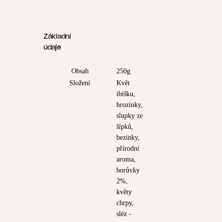
Základní
údaje
Obsah
250g
Složení
Květ
ibišku,
hrozinky,
slupky ze
šípků,
bezinky,
přírodní
aroma,
borůvky
2%,
květy
chrpy,
sléz -