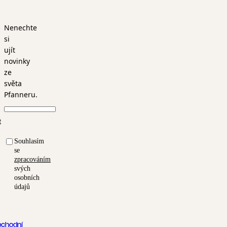
Nenechte
si
ujít
novinky
ze
světa
Pfanneru.
t
Souhlasím
se
zpracováním
svých
osobních
údajů
chodní