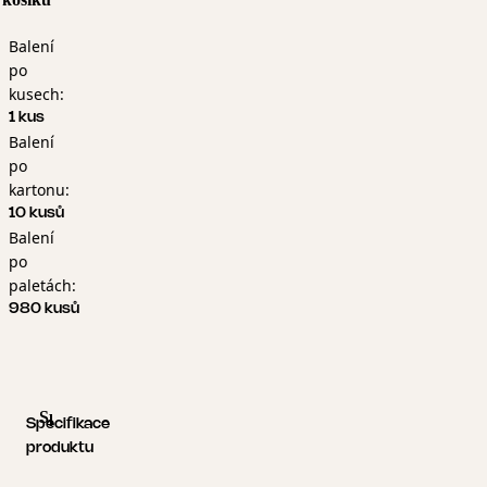
Balení
po
kusech:
1 kus
Balení
po
kartonu:
10 kusů
Balení
po
paletách:
980 kusů
Specifikace produktu
Logistické informace
Specifikace
produktu