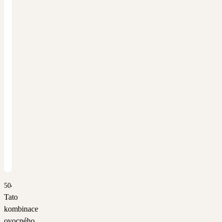
5042
Tato
kombinace
ovocného