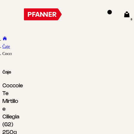
0
Čaje
Coccole Te Mirtillo e Ciliegia (62) 250g
Čaje
Coccole
Te
Mirtillo
e
Ciliegia
(62)
250g