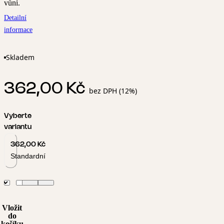
vůni.
Detailní
informace
Skladem
362,00 Kč
bez DPH (12%)
Vyberte
variantu
362,00 Kč
Standardní
Vložit
do
košíku