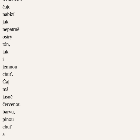
čaje
nabízí
jak
nepatrně
ostrý
tón,
tak
i
jemnou
chuť.
Čaj
má
jasně
červenou
barvu,
plnou
chuť
a