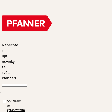
Nenechte
si
ujít
novinky
ze
světa
Pfanneru.
t
Souhlasím
se
zpracováním