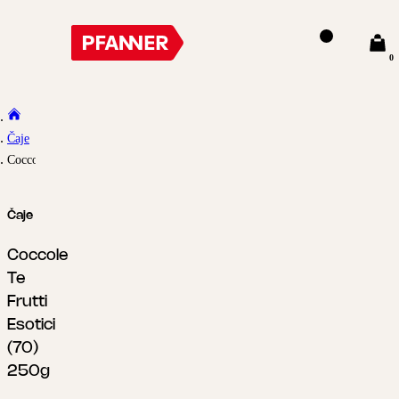
0
Čaje
Coccole Te Frutti Esotici (70) 250g
Čaje
Coccole
Te
Frutti
Esotici
(70)
250g