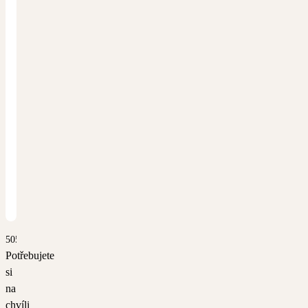
5055
Potřebujete
si
na
chvíli