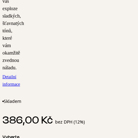
vás
exploze
sladkých,
šťavnatých
tónů,
které
vám
okamžitě
zvednou
náladu.
Detailní
informace
Skladem
386,00 Kč
bez DPH (12%)
Vyberte