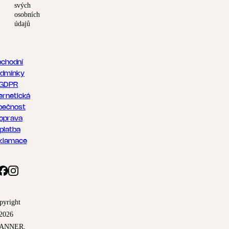
svých
osobních
údajů
chodní
dmínky
GDPR
ernetická
pečnost
oprava
 platba
klamace
pyright
2026
ANNER,