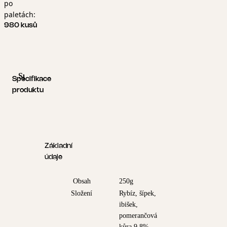
po
paletách:
980 kusů
Specifikace produktu
Logistické informace
Specifikace
produktu
Základní
údaje
Obsah
250g
Složení
Rybíz, šípek,
ibišek,
pomerančová
kůra 9,8%,