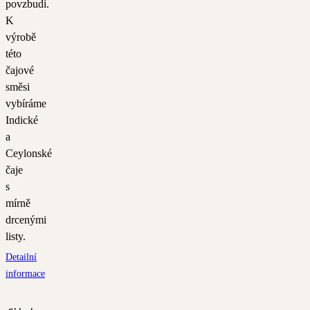
povzbudí.
K
výrobě
této
čajové
směsi
vybíráme
Indické
a
Ceylonské
čaje
s
mírně
drcenými
listy.
Detailní
informace