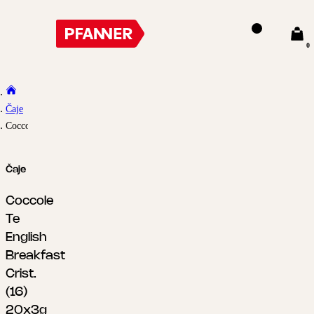
0
Čaje
Coccole Te English Breakfast Crist. (16) 20x3g
Čaje
Coccole
Te
English
Breakfast
Crist.
(16)
20x3g