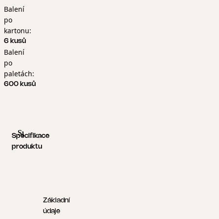
Balení
po
kartonu:
6 kusů
Balení
po
paletách:
600 kusů
Specifikace produktu
Logistické informace
Specifikace
produktu
Základní
údaje