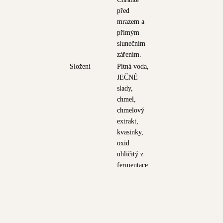
před
mrazem a
přímým
slunečním
zářením.
Složení
Pitná voda,
JEČNÉ
slady,
chmel,
chmelový
extrakt,
kvasinky,
oxid
uhličitý z
fermentace.