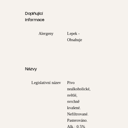
Doplňující
informace
Alergeny
Lepek -
Obsahuje
Názvy
Legislativní název
Pivo
nealkoholické,
světlé,
svrchně
kvašené.
Nefiltrované.
Pasterováno.
Alk.: 0,5%