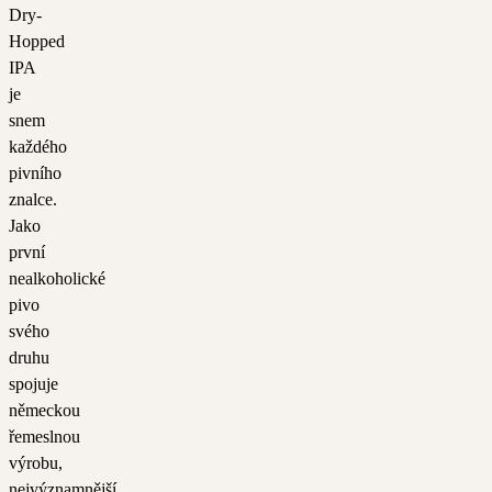
Dry-
Hopped
IPA
je
snem
každého
pivního
znalce.
Jako
první
nealkoholické
pivo
svého
druhu
spojuje
německou
řemeslnou
výrobu,
nejvýznamnější