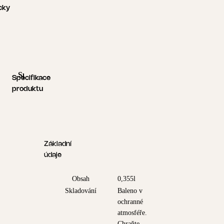
cky
Specifikace produktu
Logistické informace
Specifikace
produktu
Základní
údaje
Obsah
0,355l
Skladování
Baleno v
ochranné
atmosféře.
Chraňte