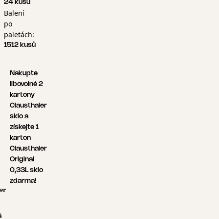
24 kusů
Balení
po
paletách:
1512 kusů
Nakupte
libovolné 2
kartony
Clausthaler
sklo a
získejte 1
karton
Clausthaler
Original
0,33L sklo
zdarma!
er
á