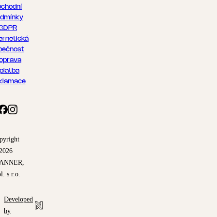
chodní
dmínky
GDPR
ernetická
pečnost
oprava
 platba
klamace
pyright
2026
ANNER,
l. s r.o.
Developed
by