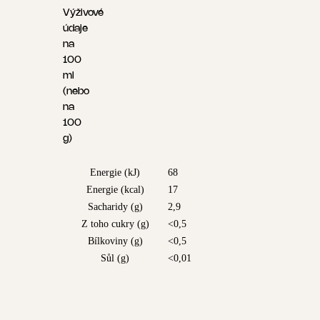
Výživové
údaje
na
100
ml
(nebo
na
100
g)
Energie (kJ)
68
Energie (kcal)
17
Sacharidy (g)
2,9
Z toho cukry (g)
<0,5
Bílkoviny (g)
<0,5
Sůl (g)
<0,01