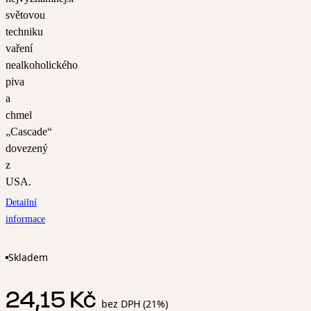
světovou
techniku
vaření
nealkoholického
piva
a
chmel
„Cascade“
dovezený
z
USA.
Detailní
informace
Skladem
24,15 Kč
bez DPH (21%)