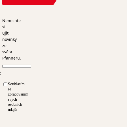
Nenechte
si
ujít
novinky
ze
světa
Pfanneru.
t
Souhlasím
se
zpracováním
svých
osobních
údajů