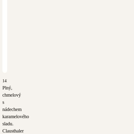
1413
Plný,
chmelový
s
nádechem
karamelového
sladu.
Clausthaler