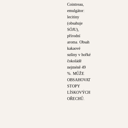
Cointreau,
emulgátor:
lecitiny
(obsahuje
SÓJU),
přírodní
aroma. Obsah
kakaové
sušiny v hořké
čokoládě
nejméně 49
%. MŮŽE
OBSAHOVAT
STOPY
LÍSKOVÝCH
OŘECHŮ.