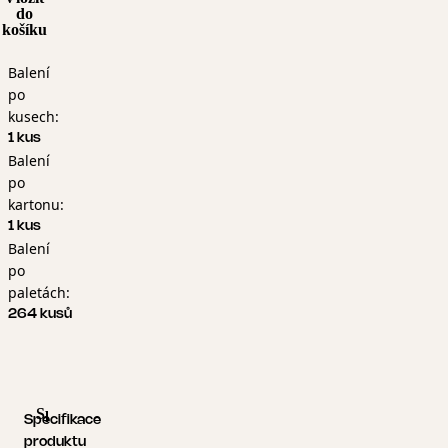
do
košíku
Balení
po
kusech:
1 kus
Balení
po
kartonu:
1 kus
Balení
po
paletách:
264 kusů
Specifikace produktu
Logistické informace
Specifikace
produktu