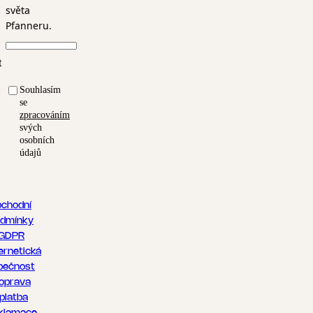
světa
Pfanneru.
t
Souhlasím
se
zpracováním
svých
osobních
údajů
chodní
dmínky
GDPR
ernetická
pečnost
oprava
 platba