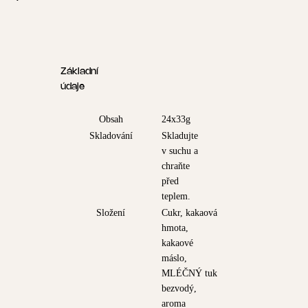
Základní
údaje
Obsah
24x33g
Skladování
Skladujte
v suchu a
chraňte
před
teplem.
Složení
Cukr, kakaová
hmota,
kakaové
máslo,
MLÉČNÝ tuk
bezvodý,
aroma