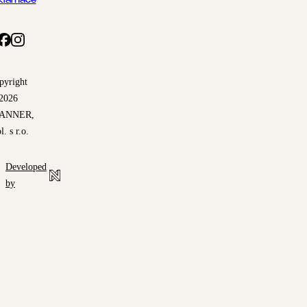
klamace
pyright
2026
ANNER,
l. s r.o.
Developed
by