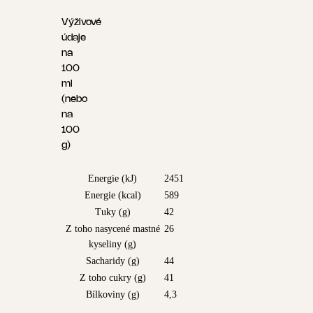
Výživové
údaje
na
100
ml
(nebo
na
100
g)
Energie (kJ)
2451
Energie (kcal)
589
Tuky (g)
42
Z toho nasycené mastné
26
kyseliny (g)
Sacharidy (g)
44
Z toho cukry (g)
41
Bílkoviny (g)
4,3