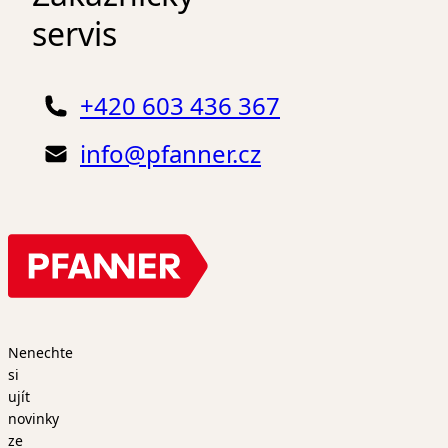
servis
+420 603 436 367
info@pfanner.cz
Nenechte
si
ujít
novinky
ze