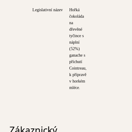
Legislativní název
Hořká
čokoláda
na
dřevěné
tyčince s
náplní
(52%)
ganache s
příchutí
Cointreau,
k přípravě
v horkém
mléce.
Zákaznický