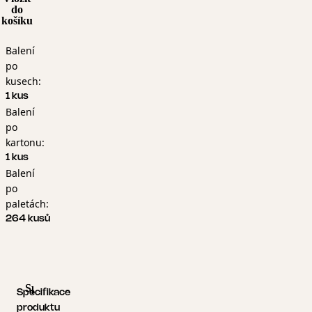
do
košíku
Balení
po
kusech:
1 kus
Balení
po
kartonu:
1 kus
Balení
po
paletách:
264 kusů
Specifikace produktu
Logistické informace
Specifikace
produktu