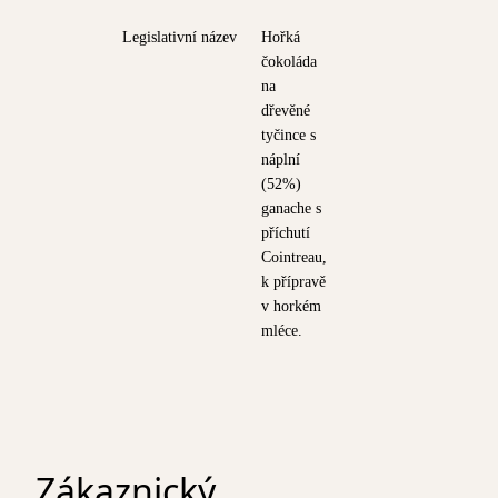
Legislativní název
Hořká
čokoláda
na
dřevěné
tyčince s
náplní
(52%)
ganache s
příchutí
Cointreau,
k přípravě
v horkém
mléce.
Zákaznický