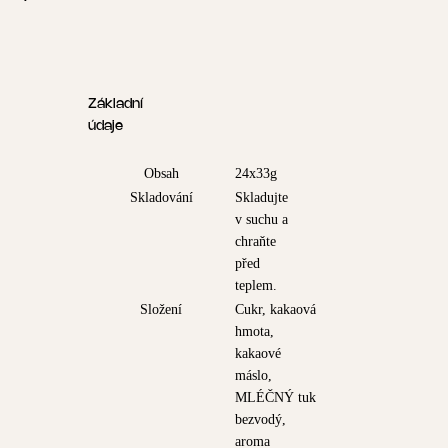
Základní
údaje
Obsah
24x33g
Skladování
Skladujte
v suchu a
chraňte
před
teplem.
Složení
Cukr, kakaová
hmota,
kakaové
máslo,
MLÉČNÝ tuk
bezvodý,
aroma