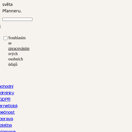
světa
Pfanneru.
t
Souhlasím
se
zpracováním
svých
osobních
údajů
chodní
dmínky
GDPR
ernetická
pečnost
oprava
 platba