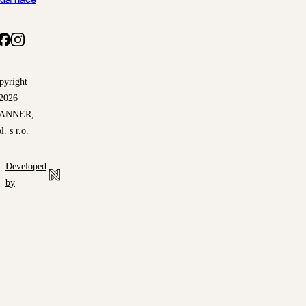
klamace
pyright
2026
ANNER,
l. s r.o.
Developed
by