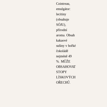
Cointreau,
emulgátor:
lecitiny
(obsahuje
SÓJU),
přírodní
aroma. Obsah
kakaové
sušiny v hořké
čokoládě
nejméně 49
%. MŮŽE
OBSAHOVAT
STOPY
LÍSKOVÝCH
OŘECHŮ.