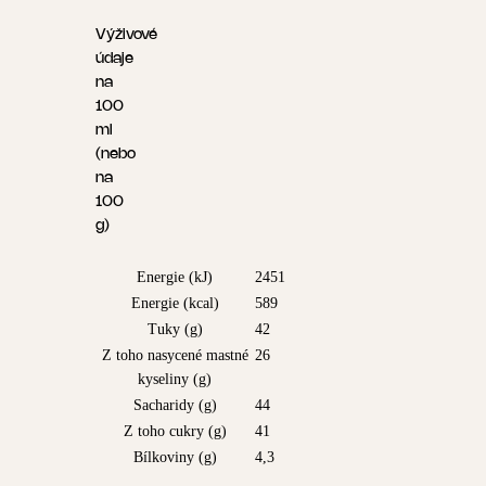
Výživové
údaje
na
100
ml
(nebo
na
100
g)
Energie (kJ)
2451
Energie (kcal)
589
Tuky (g)
42
Z toho nasycené mastné
26
kyseliny (g)
Sacharidy (g)
44
Z toho cukry (g)
41
Bílkoviny (g)
4,3