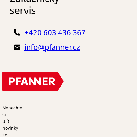
servis
+420 603 436 367
info@pfanner.cz
Nenechte
si
ujít
novinky
ze