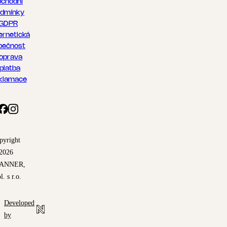
chodní
dmínky
GDPR
ernetická
pečnost
oprava
 platba
klamace
pyright
2026
ANNER,
l. s r.o.
Developed
by