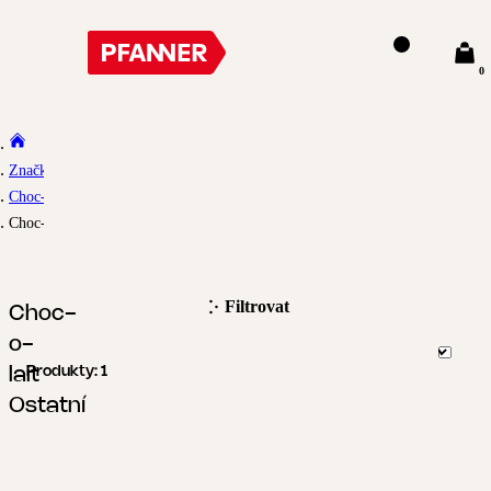
0
Značky
Choc-o-lait
Choc-o-lait Ostatní
Filtrovat
Choc-
o-
lait
Produkty:
1
Ostatní