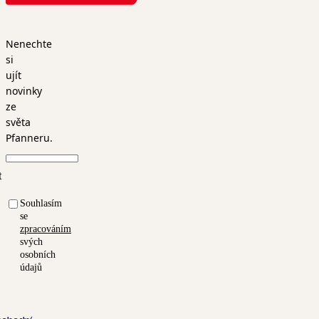
Nenechte
si
ujít
novinky
ze
světa
Pfanneru.
t
Souhlasím
se
zpracováním
svých
osobních
údajů